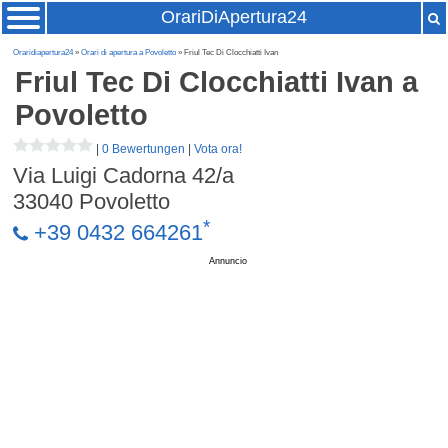
OrariDiApertura24
Oraridiapertura24
»
Orari di apertura a Povoletto
» Friul Tec Di Clocchiatti Ivan
Friul Tec Di Clocchiatti Ivan
a
Povoletto
|
0 Bewertungen
|
Vota ora!
Via Luigi Cadorna 42/a
33040
Povoletto
*
+39 0432 664261
Annuncio