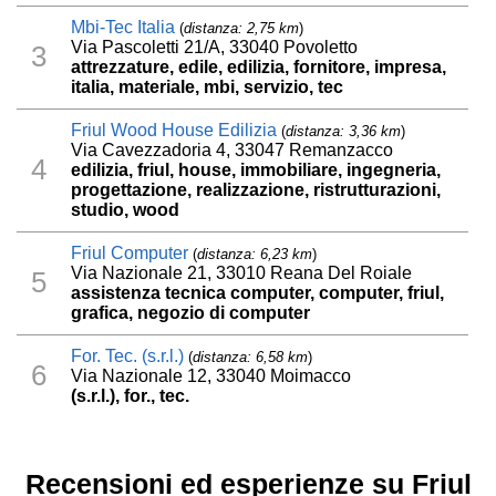
Mbi-Tec Italia
(
distanza: 2,75 km
)
Via Pascoletti 21/A, 33040 Povoletto
3
attrezzature, edile, edilizia, fornitore, impresa,
italia, materiale, mbi, servizio, tec
Friul Wood House Edilizia
(
distanza: 3,36 km
)
Via Cavezzadoria 4, 33047 Remanzacco
4
edilizia, friul, house, immobiliare, ingegneria,
progettazione, realizzazione, ristrutturazioni,
studio, wood
Friul Computer
(
distanza: 6,23 km
)
Via Nazionale 21, 33010 Reana Del Roiale
5
assistenza tecnica computer, computer, friul,
grafica, negozio di computer
For. Tec. (s.r.l.)
(
distanza: 6,58 km
)
6
Via Nazionale 12, 33040 Moimacco
(s.r.l.), for., tec.
Recensioni ed esperienze su Friul