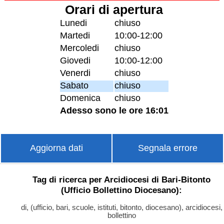
Orari di apertura
Lunedi
chiuso
Martedi
10:00-12:00
Mercoledi
chiuso
Giovedi
10:00-12:00
Venerdi
chiuso
Sabato
chiuso
Domenica
chiuso
Adesso sono le ore 16:01
Aggiorna dati
Segnala errore
Tag di ricerca per Arcidiocesi di Bari-Bitonto
(Ufficio Bollettino Diocesano):
di, (ufficio, bari, scuole, istituti, bitonto, diocesano), arcidiocesi,
bollettino