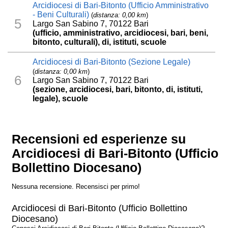
Arcidiocesi di Bari-Bitonto (Ufficio Amministrativo
- Beni Culturali)
(
distanza: 0,00 km
)
5
Largo San Sabino 7, 70122 Bari
(ufficio, amministrativo, arcidiocesi, bari, beni,
bitonto, culturali), di, istituti, scuole
Arcidiocesi di Bari-Bitonto (Sezione Legale)
(
distanza: 0,00 km
)
6
Largo San Sabino 7, 70122 Bari
(sezione, arcidiocesi, bari, bitonto, di, istituti,
legale), scuole
Recensioni ed esperienze su
Arcidiocesi di Bari-Bitonto (Ufficio
Bollettino Diocesano)
Nessuna recensione. Recensisci per primo!
Arcidiocesi di Bari-Bitonto (Ufficio Bollettino
Diocesano)