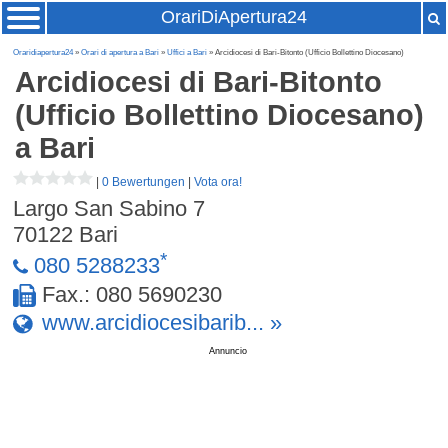
OrariDiApertura24
Oraridiapertura24
»
Orari di apertura a Bari
»
Uffici a Bari
» Arcidiocesi di Bari-Bitonto (Ufficio Bollettino Diocesano)
Arcidiocesi di Bari-Bitonto
(Ufficio Bollettino Diocesano)
a Bari
|
0 Bewertungen
|
Vota ora!
Largo San Sabino 7
70122
Bari
*
080 5288233
Fax.: 080 5690230
www.arcidiocesibarib... »
Annuncio