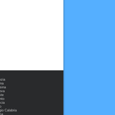
ezia
ona
sina
ova
ste
nto
cia
o
io Calabria
ma