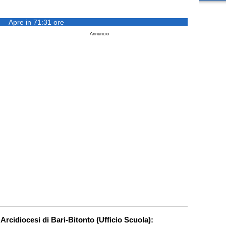
Apre in 71:31 ore
Annuncio
 Arcidiocesi di Bari-Bitonto (Ufficio Scuola):