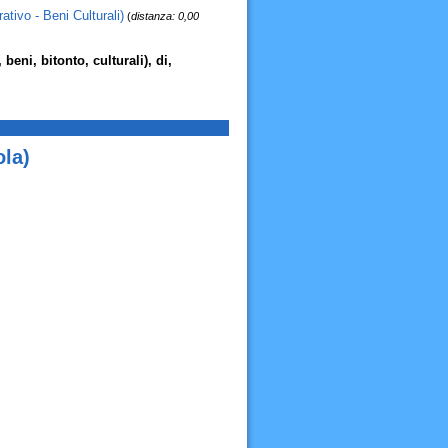
ativo - Beni Culturali)
(
distanza: 0,00
 beni, bitonto, culturali), di,
ola)