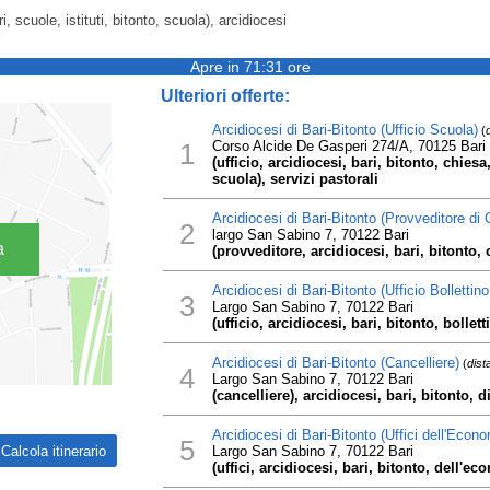
ari, scuole, istituti, bitonto, scuola), arcidiocesi
Apre in 71:31 ore
Ulteriori offerte:
Arcidiocesi di Bari-Bitonto (Ufficio Scuola)
(
1
Corso Alcide De Gasperi 274/A, 70125 Bari
(ufficio, arcidiocesi, bari, bitonto, chiesa
scuola), servizi pastorali
Arcidiocesi di Bari-Bitonto (Provveditore di 
2
largo San Sabino 7, 70122 Bari
a
(provveditore, arcidiocesi, bari, bitonto, cu
Arcidiocesi di Bari-Bitonto (Ufficio Bolletti
3
Largo San Sabino 7, 70122 Bari
(ufficio, arcidiocesi, bari, bitonto, bollett
Arcidiocesi di Bari-Bitonto (Cancelliere)
(
dist
4
Largo San Sabino 7, 70122 Bari
(cancelliere), arcidiocesi, bari, bitonto, di
Arcidiocesi di Bari-Bitonto (Uffici dell'Econ
5
Largo San Sabino 7, 70122 Bari
(uffici, arcidiocesi, bari, bitonto, dell'eco