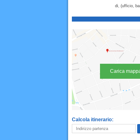
di, (ufficio, b
Carica mapp
Calcola itinerario: