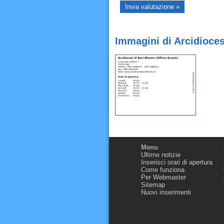
Immagini di Arcidiocesi
Menu
Ultime notizie
Inserisci orari di apertura
Come funziona
Per Webmaster
Sitemap
Nuovi inserimenti