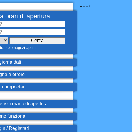
Annuncio
a orari di apertura
ra solo negozi aperti
iorna dati
nala errore
 i proprietari
erisci orario di apertura
e funziona
in / Registrati