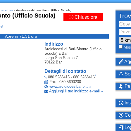
fici a Bari
» Arcidiocesi di Bari-Bitonto (Ufficio Scuola)
onto (Ufficio Scuola)
Trov
🕒 Chiuso ora
a!
Apre in 71:31 ore
Indirizzo
Most
Arcidiocesi di Bari-Bitonto (Ufficio
Scuola)
a Bari
Largo San Sabino 7
Agg
70122
Bari
Dettagli di contatto
Seg
*
080 5288415 - 080 5288416
Fax.: 080 5690230
Per
www.arcidiocesibarib... »
Aggiungi il tuo indirizzo e-mail »
Ins
Com
Log