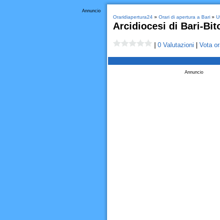
Annuncio
Oraridiapertura24
»
Orari di apertura a Bari
»
Uf
Arcidiocesi di Bari-Bit
|
0 Valutazioni
|
Vota or
Annuncio