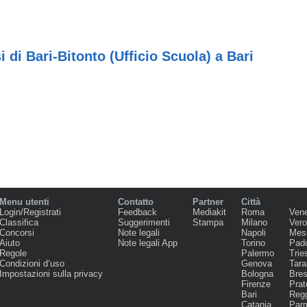
 di Bari-Bitonto (Ufficio Scuola) a Bari
Menu utenti
Contatto
Partner
Città
Login/Registrati
Feedback
Mediakit
Roma
Ven
Classifica
Suggerimenti
Stampa
Milano
Ver
Concorsi
Note legali
Napoli
Mes
Aiuto
Note legali App
Torino
Pad
Regole
Palermo
Trie
Condizioni d‘uso
Genova
Tara
Impostazioni sulla privacy
Bologna
Bres
Firenze
Prat
Bari
Regg
Catania
Par