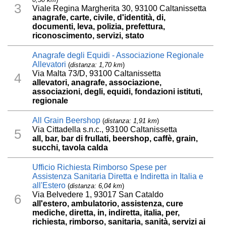
3
Viale Regina Margherita 30, 93100 Caltanissetta
anagrafe, carte, civile, d'identità, di,
documenti, leva, polizia, prefettura,
riconoscimento, servizi, stato
Anagrafe degli Equidi - Associazione Regionale
Allevatori
(
distanza: 1,70 km
)
Via Malta 73/D, 93100 Caltanissetta
4
allevatori, anagrafe, associazione,
associazioni, degli, equidi, fondazioni istituti,
regionale
All Grain Beershop
(
distanza: 1,91 km
)
Via Cittadella s.n.c., 93100 Caltanissetta
5
all, bar, bar di frullati, beershop, caffè, grain,
succhi, tavola calda
Ufficio Richiesta Rimborso Spese per
Assistenza Sanitaria Diretta e Indiretta in Italia e
all'Estero
(
distanza: 6,04 km
)
Via Belvedere 1, 93017 San Cataldo
6
all'estero, ambulatorio, assistenza, cure
mediche, diretta, in, indiretta, italia, per,
richiesta, rimborso, sanitaria, sanità, servizi ai