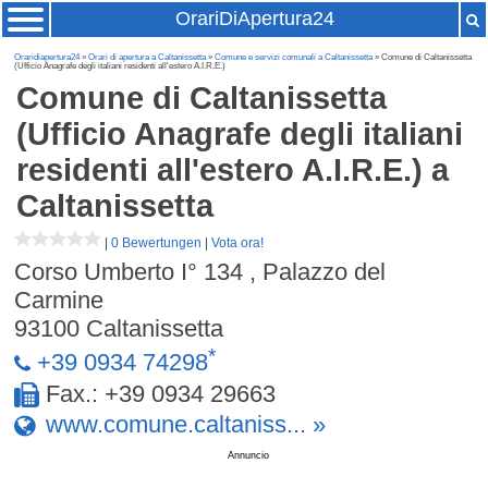
OrariDiApertura24
Oraridiapertura24
»
Orari di apertura a Caltanissetta
»
Comune e servizi comunali a Caltanissetta
» Comune di Caltanissetta
(Ufficio Anagrafe degli italiani residenti all'estero A.I.R.E.)
Comune di Caltanissetta
(Ufficio Anagrafe degli italiani
residenti all'estero A.I.R.E.)
a
Caltanissetta
|
0 Bewertungen
|
Vota ora!
Corso Umberto I° 134 , Palazzo del
Carmine
93100
Caltanissetta
*
+39 0934 74298
Fax.: +39 0934 29663
www.comune.caltaniss... »
Annuncio