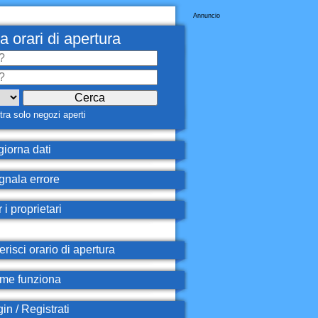
Annuncio
a orari di apertura
ra solo negozi aperti
iorna dati
nala errore
 i proprietari
erisci orario di apertura
e funziona
in / Registrati