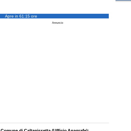
Apre in 61:15 ore
Annuncio
r Comune di Caltanissetta (Ufficio Anagrafe):