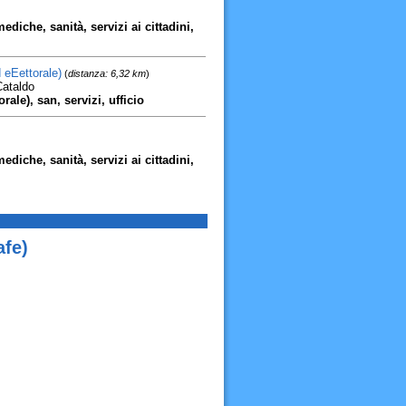
diche, sanità, servizi ai cittadini,
 eEettorale)
(
distanza: 6,32 km
)
Cataldo
rale), san, servizi, ufficio
diche, sanità, servizi ai cittadini,
afe)