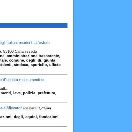
i italiani residenti all'estero
, 93100 Caltanissetta
zione, amministrazione trasparente,
nale, comune, degli, di, giunta
identi, sindaco, sportello, ufficio
te d'identità e documenti di
setta
umenti, leva, polizia, prefettura,
ale Allevatori
(
distanza: 1,70 km
)
azioni, degli, equidi, fondazioni