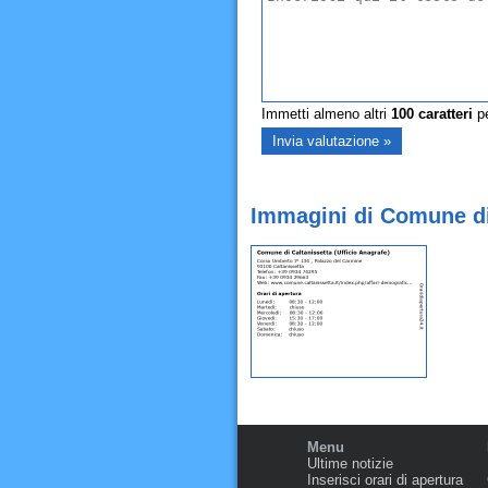
Immetti almeno altri
100
caratteri
pe
Immagini di Comune di 
Menu
Ultime notizie
Inserisci orari di apertura