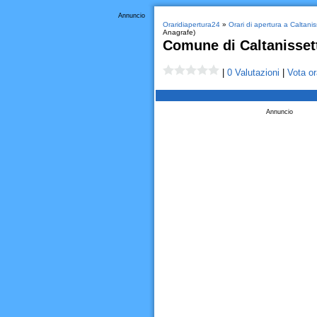
Annuncio
Oraridiapertura24
»
Orari di apertura a Caltanis
Anagrafe)
Comune di Caltanissett
|
0 Valutazioni
|
Vota or
Annuncio