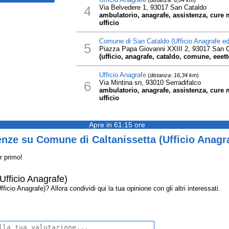
(
distanza: 6,04 km
)
4
Via Belvedere 1, 93017 San Cataldo
ambulatorio, anagrafe, assistenza, cure me
ufficio
Comune di San Cataldo (Ufficio Anagrafe ed
5
Piazza Papa Giovanni XXIII 2, 93017 San 
(ufficio, anagrafe, cataldo, comune, eeetto
Ufficio Anagrafe
(
distanza: 16,34 km
)
6
Via Mintina sn, 93010 Serradifalco
ambulatorio, anagrafe, assistenza, cure me
ufficio
Apre in 61:15 ore
nze su Comune di Caltanissetta (Ufficio Anagr
r primo!
Ufficio Anagrafe)
cio Anagrafe)? Allora condividi qui la tua opinione con gli altri interessati.