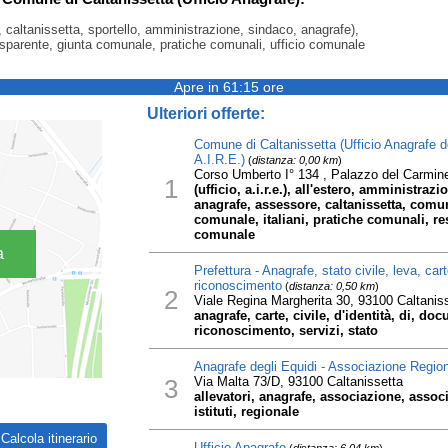
 caltanissetta, sportello, amministrazione, sindaco, anagrafe),
sparente, giunta comunale, pratiche comunali, ufficio comunale
Apre in 61:15 ore
Ulteriori offerte:
Comune di Caltanissetta (Ufficio Anagrafe degl
A.I.R.E.)
(
distanza: 0,00 km
)
Corso Umberto I° 134 , Palazzo del Carmine
1
(ufficio, a.i.r.e.), all'estero, amministra
anagrafe, assessore, caltanissetta, comu
comunale, italiani, pratiche comunali, res
comunale
a
Prefettura - Anagrafe, stato civile, leva, car
riconoscimento
(
distanza: 0,50 km
)
2
Viale Regina Margherita 30, 93100 Caltanis
anagrafe, carte, civile, d'identità, di, doc
riconoscimento, servizi, stato
Anagrafe degli Equidi - Associazione Region
3
Via Malta 73/D, 93100 Caltanissetta
allevatori, anagrafe, associazione, associ
istituti, regionale
Ufficio Anagrafe