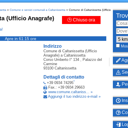
setta
»
Comune e servizi comunali a Caltanissetta
» Comune di Caltanissetta (Ufficio
Trov
a (Ufficio Anagrafe)
🕒 Chiuso ora
a!
Apre in 61:15 ore
Indirizzo
Most
Comune di Caltanissetta (Ufficio
Anagrafe)
a Caltanissetta
Corso Umberto I° 134 , Palazzo del
Agg
Carmine
93100
Caltanissetta
Seg
Dettagli di contatto
*
+39 0934 74295
Per
Fax.: +39 0934 29663
www.comune.caltaniss... »
Aggiungi il tuo indirizzo e-mail »
Ins
Com
Log