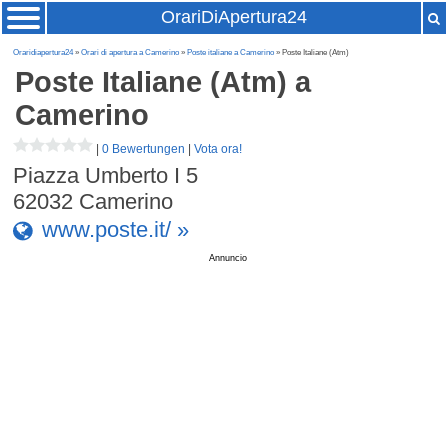
OrariDiApertura24
Oraridiapertura24
»
Orari di apertura a Camerino
»
Poste italiane a Camerino
» Poste Italiane (Atm)
Poste Italiane (Atm)
a
Camerino
|
0 Bewertungen
|
Vota ora!
Piazza Umberto I 5
62032
Camerino
www.poste.it/ »
Annuncio