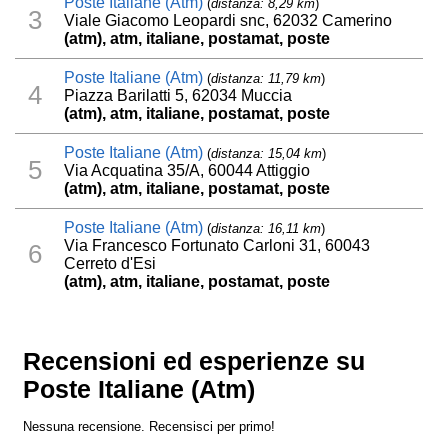
Poste Italiane (Atm)
(
distanza: 8,29 km
)
3
Viale Giacomo Leopardi snc, 62032 Camerino
(atm), atm, italiane, postamat, poste
Poste Italiane (Atm)
(
distanza: 11,79 km
)
4
Piazza Barilatti 5, 62034 Muccia
(atm), atm, italiane, postamat, poste
Poste Italiane (Atm)
(
distanza: 15,04 km
)
5
Via Acquatina 35/A, 60044 Attiggio
(atm), atm, italiane, postamat, poste
Poste Italiane (Atm)
(
distanza: 16,11 km
)
Via Francesco Fortunato Carloni 31, 60043
6
Cerreto d'Esi
(atm), atm, italiane, postamat, poste
Recensioni ed esperienze su
Poste Italiane (Atm)
Nessuna recensione. Recensisci per primo!