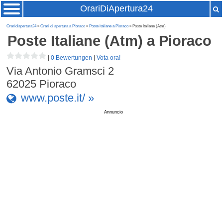
OrariDiApertura24
Oraridiapertura24
»
Orari di apertura a Pioraco
»
Poste italiane a Pioraco
» Poste Italiane (Atm)
Poste Italiane (Atm)
a Pioraco
|
0 Bewertungen
|
Vota ora!
Via Antonio Gramsci 2
62025
Pioraco
www.poste.it/ »
Annuncio