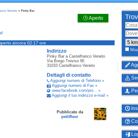
ranco Veneto
» Pinky Bar
Trov
🕒 Aperto
a!
Aperto ancora 02:17 ore
Most
Indirizzo
Pinky Bar
a Castelfranco Veneto
Via Borgo Treviso 95
Agg
31033
Castelfranco Veneto
Dettagli di contatto
Seg
Aggiungi numero di Telefono »
Aggiungi numero di Fax »
www.facebook.com/pro... »
Per
Aggiungi il tuo indirizzo e-mail »
Ins
Pubblicato da
petitfleur
Com
Log