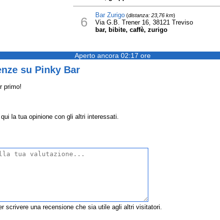
Bar Zurigo
(
distanza: 23,76 km
)
6
Via G.B. Trener 16, 38121 Treviso
bar, bibite, caffè, zurigo
Aperto ancora 02:17 ore
enze su Pinky Bar
r primo!
ui la tua opinione con gli altri interessati.
r scrivere una recensione che sia utile agli altri visitatori.