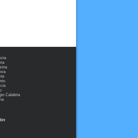
ezia
ona
sina
ova
ste
nto
cia
o
io Calabria
ma
licy