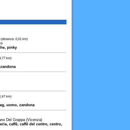
(
distanza: 0,01 km
)
to
che, pinky
9,77 km
)
, zandona
1,67 km
)
 rag, uomo, zandona
ano Del Grappa (Vicenza)
ria, caffè, caffè del centro, centro,