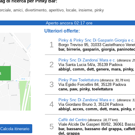
ag di ricerca per Pinky Bar:
rciale, amici, divertimento, aperitivo, locale, insieme, pinky
Aperto ancora 02:17 ore
Ulteriori offerte:
Pinky & Pinky Snc Di Gasparin Giorgia e c.
1
Borgo Treviso 95, 31033 Castelfranco Vene
bar, birrerie, gasparin, giorgia, paninote
Pinky Snc Di Zandona' Mara e c.
(
distanza: 2
2
Via Santa Lucia 54/a, 35139 Padova
abbigl, comm, dett, genere, mara, pinky
a
Pinky Paw Toelettatura
(
distanza: 30,78 km
)
3
Via Egidio Forcellini 84, 35128 Padova
cane, paw, pinky, toelettatura
Pinky Snc Di Zandona' Mara e c.
(
distanza: 3
4
Via Giordano Bruno 3, 35124 Padova
abbigl, acces, comm, dett, mara, pinky,
Caffè del Centro
(
distanza: 18,77 km
)
5
Viale Alcide De Gasperi 80/82, 36061 Bass
bar, bassano, bassano del grappa, caffette
del, grappa