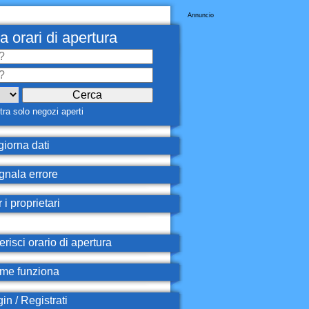
Annuncio
a orari di apertura
ra solo negozi aperti
iorna dati
nala errore
 i proprietari
erisci orario di apertura
e funziona
in / Registrati