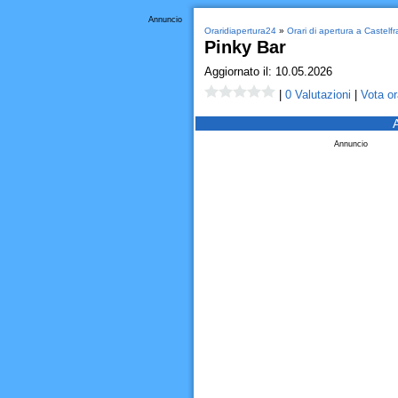
Annuncio
Oraridiapertura24
»
Orari di apertura a Castelf
Pinky Bar
Aggiornato il: 10.05.2026
|
0 Valutazioni
|
Vota or
Annuncio