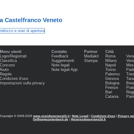
a Castelfranco Veneto
Menu utenti
Contatto
Partner
Città
Login/Registrati
Feedback
Mediakit
Roma
Ven
Classifica
Suggerimenti
Stampa
Milano
Ver
Concorsi
Note legali
Napoli
Mes
Aiuto
Note legali App
Torino
Pad
Regole
Palermo
Trie
Condizioni d‘uso
Genova
Tara
Impostazioni sulla privacy
Bologna
Bres
Firenze
Prat
Bari
Regg
Catania
Par
Copyright © 2009-2026
www.oraridiapertura24.it
|
Note Legali
|
Condizioni d'uso
|
Privacy po
Oeffnungszeitenbuch.de
|
Horairesdouverture24.fr