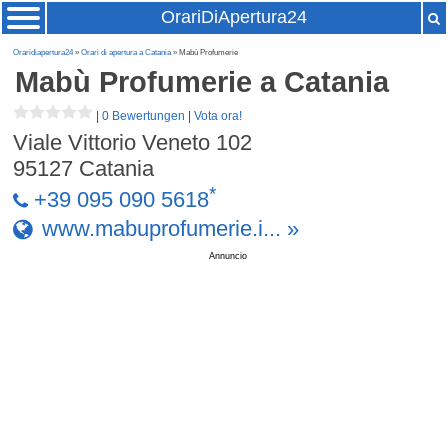
OrariDiApertura24
Oraridiapertura24
»
Orari di apertura a Catania
» Mabù Profumerie
Mabù Profumerie
a Catania
|
0 Bewertungen
|
Vota ora!
Viale Vittorio Veneto 102
95127
Catania
*
+39 095 090 5618
www.mabuprofumerie.i... »
Annuncio