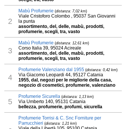
Mabù Profumerie
(
distanza: 7,02 km
)
Viale Cristoforo Colombo , 95037 San Giovanni
2
la punta
assortimento, del, delle, mabù, prodotti,
profumerie, scegli, tra, vasto
Mabù Profumerie
(
distanza: 12,61 km
)
Corso Italia 39, 95024 Acireale
3
assortimento, del, delle, mabù, prodotti,
profumerie, scegli, tra, vasto
Profumerie Valenziano dal 1955
(
distanza: 0,42 km
)
Via Giacomo Leopardi 44, 95127 Catania
4
1955, dal, negozi per le migliorie della casa,
negozio di cosmetici, profumerie, valenziano
Profumerie Sicurella
(
distanza: 1,13 km
)
5
Via Umberto 140, 95131 Catania
bellezza, profumerie, profumi, sicurella
Profumerie Torrisi & C. Snc Forniture per
Parrucchieri
(
distanza: 1,21 km
)
Viale della Libertà 105, 95100 Catania