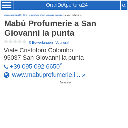
OrariDiApertura24
Oraridiapertura24
»
Orari di apertura a San Giovanni la punta
» Mabù Profumerie
Mabù Profumerie
a San
Giovanni la punta
|
0 Bewertungen
|
Vota ora!
Viale Cristoforo Colombo
95037
San Giovanni la punta
*
+39 095 092 6650
www.mabuprofumerie.i... »
Annuncio