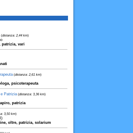
(
distanza: 2,44 km
)
no
patrizia, vari
nati
erapeuta
(
distanza: 2,61 km
)
cologa, psicoterapeuta
e Patrizia
(
distanza: 3,36 km
)
apiro, patrizia
za: 3,50 km
)
I)
ne, oltre, patrizia, solarium