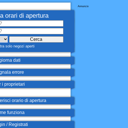
Annuncio
a orari di apertura
ra solo negozi aperti
iorna dati
nala errore
 i proprietari
erisci orario di apertura
e funziona
in / Registrati