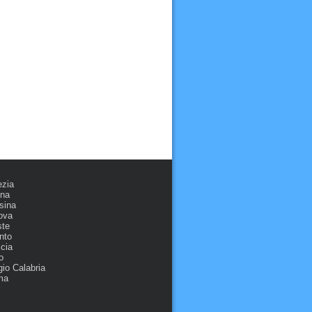
ezia
ona
sina
ova
ste
nto
cia
o
io Calabria
ma