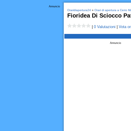
Annuncio
Oraridiapertura24
»
Orari di apertura a Cerro M
Fioridea Di Sciocco Pat
|
0 Valutazioni
|
Vota or
Annuncio