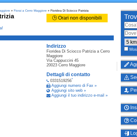
aggiore
»
Fiorai a Cerro Maggiore
» Fioridea Di Sciocco Patrizia
rizia
Trov
🕒 Orari non disponibili
a!
_
Indirizzo
Most
Fioridea Di Sciocco Patrizia
a Cerro
Maggiore
Via Cappuccini 45
Agg
20023
Cerro Maggiore
Dettagli di contatto
Seg
*
0331519256
Aggiungi numero di Fax »
Per
Aggiungi sito web »
Aggiungi il tuo indirizzo e-mail »
Ins
Com
Log