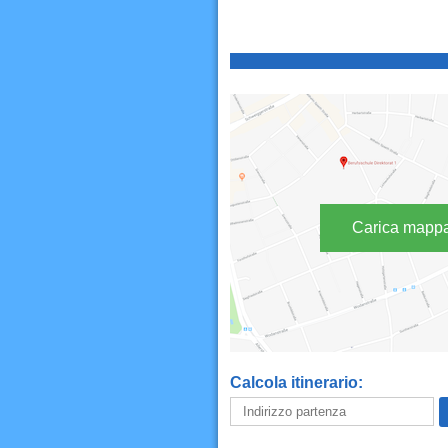
Carica mapp
Calcola itinerario: