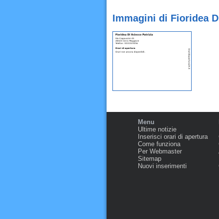
Immagini di Fioridea D
Menu
Ultime notizie
Inserisci orari di apertura
Come funziona
Per Webmaster
Sitemap
Nuovi inserimenti