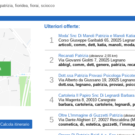
patrizia, fioridea, fiorai, sciocco
_
Ulteriori offerte:
Moda' Snc Di Manoli Patrizia e Manoli Katia
1
Corso Giuseppe Garibaldi 65, 20025 Legna
articoli, comm, dett, katia, manoli, moda, 
Recanati Patrizia
(
distanza: 2,55 km
)
2
Via Giovanni Giolitti 7, 20025 Legnano
abbigl, comm, dett, genere, patrizia, reca
a
Dott.ssa Patrizia Provasi Psicologa Psicot
3
Via Alberto da Giussano 19, 20025 Legnano
dott.ssa, legnano, patrizia, provasi, psi
Cartoleria Il Papiro Snc Di Legnardi Barbara 
4
Via Magenta 8, 20010 Canegrate
barbara, cartoleria, cartolerie, legnardi, p
Oltre L’Immagine di Guzzetti Patrizia
(
distan
5
Via Dante Alighieri 17, 20027 Rescaldina (M
cosmetica, di, estetica, guzzetti, l’immagi