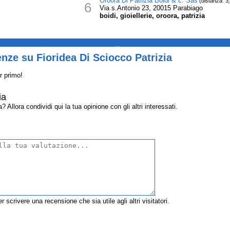
Oroora Di Patrizia Boidi & c. Sas
(
distanza: 3
6
Via s.Antonio 23, 20015 Parabiago
boidi, gioiellerie, oroora, patrizia
_
nze su Fioridea Di Sciocco Patrizia
r primo!
ia
Allora condividi qui la tua opinione con gli altri interessati.
r scrivere una recensione che sia utile agli altri visitatori.