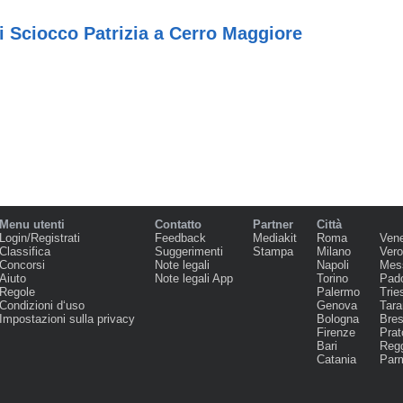
i Sciocco Patrizia a Cerro Maggiore
Menu utenti
Contatto
Partner
Città
Login/Registrati
Feedback
Mediakit
Roma
Ven
Classifica
Suggerimenti
Stampa
Milano
Ver
Concorsi
Note legali
Napoli
Mes
Aiuto
Note legali App
Torino
Pad
Regole
Palermo
Trie
Condizioni d‘uso
Genova
Tara
Impostazioni sulla privacy
Bologna
Bres
Firenze
Prat
Bari
Regg
Catania
Par