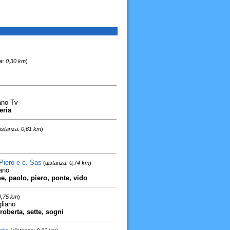
a: 0,30 km
)
ano Tv
eria
istanza: 0,61 km
)
Piero e c. Sas
(
distanza: 0,74 km
)
ano
he, paolo, piero, ponte, vido
0,75 km
)
liano
roberta, sette, sogni