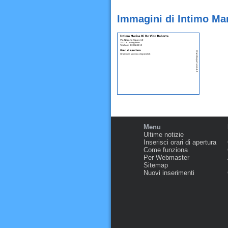
Immagini di Intimo Ma
Menu
Ultime notizie
Inserisci orari di apertura
Come funziona
Per Webmaster
Sitemap
Nuovi inserimenti