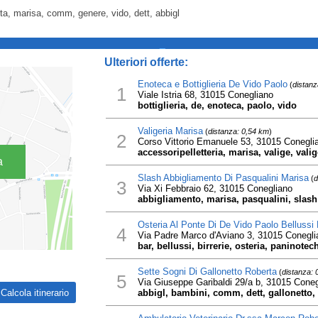
rta, marisa, comm, genere, vido, dett, abbigl
_
Ulteriori offerte:
Enoteca e Bottiglieria De Vido Paolo
(
distanz
1
Viale Istria 68, 31015 Conegliano
bottiglieria, de, enoteca, paolo, vido
Valigeria Marisa
(
distanza: 0,54 km
)
2
Corso Vittorio Emanuele 53, 31015 Conegli
accessoripelletteria, marisa, valige, valig
a
Slash Abbigliamento Di Pasqualini Marisa
(
d
3
Via Xi Febbraio 62, 31015 Conegliano
abbigliamento, marisa, pasqualini, slash
Osteria Al Ponte Di De Vido Paolo Bellussi 
4
Via Padre Marco d'Aviano 3, 31015 Conegli
bar, bellussi, birrerie, osteria, paninotec
Sette Sogni Di Gallonetto Roberta
(
distanza: 
5
Via Giuseppe Garibaldi 29/a b, 31015 Coneg
abbigl, bambini, comm, dett, gallonetto, 