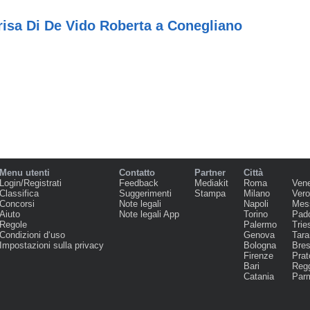
risa Di De Vido Roberta a Conegliano
Menu utenti
Contatto
Partner
Città
Login/Registrati
Feedback
Mediakit
Roma
Ven
Classifica
Suggerimenti
Stampa
Milano
Ver
Concorsi
Note legali
Napoli
Mes
Aiuto
Note legali App
Torino
Pad
Regole
Palermo
Trie
Condizioni d‘uso
Genova
Tara
Impostazioni sulla privacy
Bologna
Bres
Firenze
Prat
Bari
Regg
Catania
Par