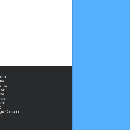
ezia
ona
sina
ova
ste
nto
cia
o
io Calabria
ma