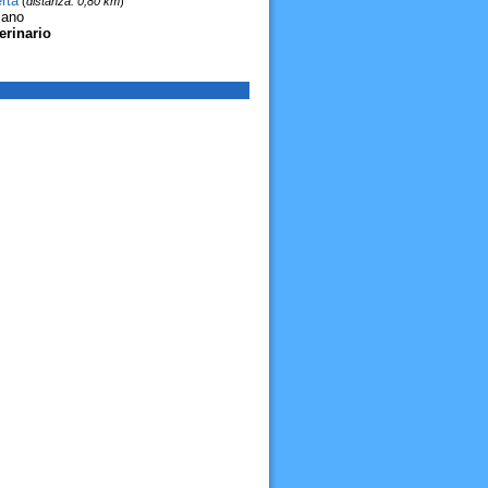
rta
(
distanza: 0,80 km
)
iano
erinario