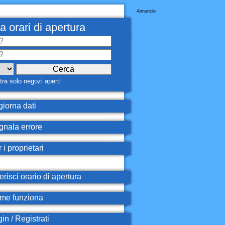
Annuncio
a orari di apertura
ra solo negozi aperti
iorna dati
nala errore
 i proprietari
erisci orario di apertura
e funziona
in / Registrati