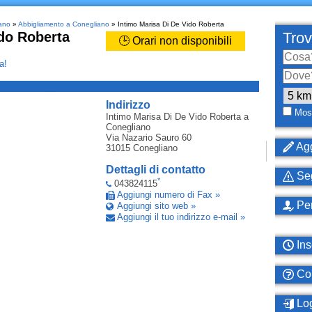
iano
»
Abbigliamento a Conegliano
» Intimo Marisa Di De Vido Roberta
ido Roberta
Trov
🕒 Orari non disponibili
a!
_
Indirizzo
Most
Intimo Marisa Di De Vido Roberta
a
Conegliano
Via Nazario Sauro 60
Agg
31015
Conegliano
Dettagli di contatto
Seg
*
043824115
Aggiungi numero di Fax »
Per
Aggiungi sito web »
Aggiungi il tuo indirizzo e-mail »
Ins
Com
Log