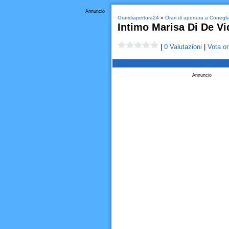
Annuncio
Oraridiapertura24
»
Orari di apertura a Conegl
Intimo Marisa Di De V
|
0 Valutazioni
|
Vota or
Annuncio