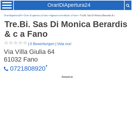
OrariDiApertura24
Oraridiapertura24
»
Orari di apertura a Fano
»
Agenzie immobiliari a Fano
» Tre.Bi. Sas Di Monica Berardis & c
Tre.Bi. Sas Di Monica Berardis
& c
a Fano
|
0 Bewertungen
|
Vota ora!
Via Villa Giulia 64
61032
Fano
*
0721808920
Annuncio