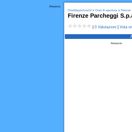
Annuncio
Oraridiapertura24
»
Orari di apertura a Firenze
Firenze Parcheggi S.p.
|
0 Valutazioni
|
Vota or
Annuncio