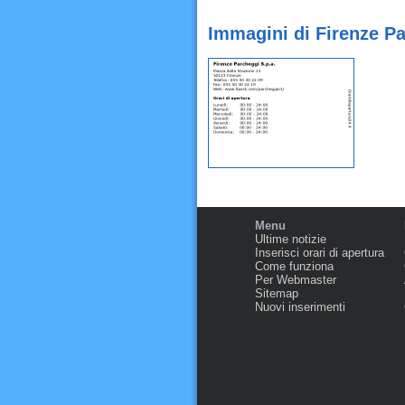
Immagini di Firenze Pa
Menu
Ultime notizie
Inserisci orari di apertura
Come funziona
Per Webmaster
Sitemap
Nuovi inserimenti