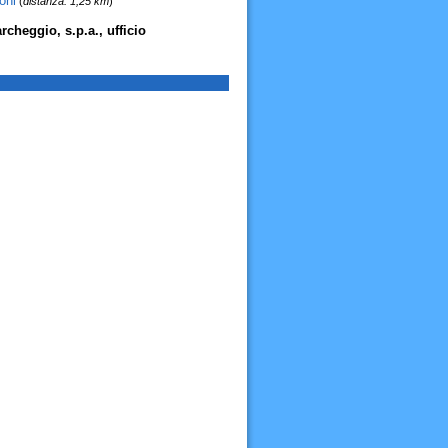
oni
(
distanza: 1,25 km
)
rcheggio, s.p.a., ufficio