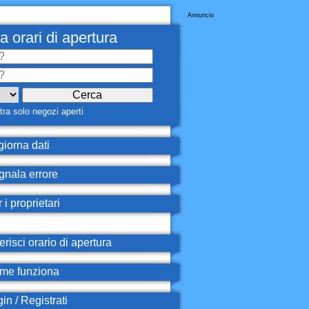
Annuncio
a orari di apertura
ra solo negozi aperti
iorna dati
nala errore
 i proprietari
erisci orario di apertura
e funziona
in / Registrati