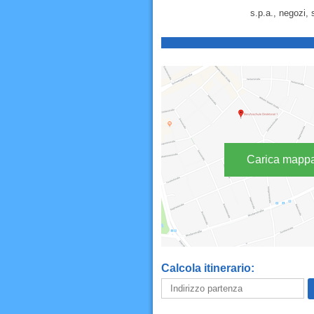
s.p.a., negozi, 
Carica mapp
Calcola itinerario: