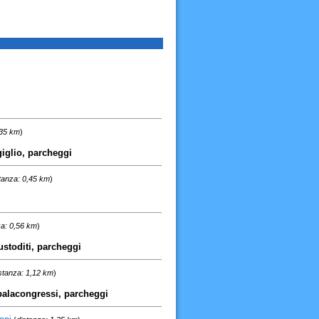
,35 km
)
giglio, parcheggi
tanza: 0,45 km
)
za: 0,56 km
)
ustoditi, parcheggi
stanza: 1,12 km
)
 palacongressi, parcheggi