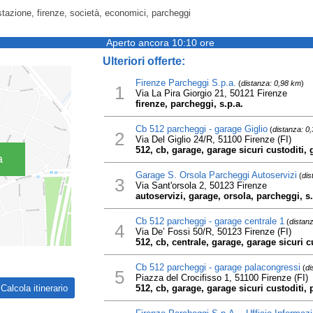
stazione, firenze, società, economici, parcheggi
Aperto ancora 10:10 ore
Ulteriori offerte:
Firenze Parcheggi S.p.a.
(
distanza: 0,98 km
)
1
Via La Pira Giorgio 21, 50121 Firenze
firenze, parcheggi, s.p.a.
Cb 512 parcheggi - garage Giglio
(
distanza: 0
2
Via Del Giglio 24/R, 51100 Firenze (FI)
512, cb, garage, garage sicuri custoditi, 
a
Garage S. Orsola Parcheggi Autoservizi
(
dis
3
Via Sant'orsola 2, 50123 Firenze
autoservizi, garage, orsola, parcheggi, s.
Cb 512 parcheggi - garage centrale 1
(
distan
4
Via De’ Fossi 50/R, 50123 Firenze (FI)
512, cb, centrale, garage, garage sicuri c
Cb 512 parcheggi - garage palacongressi
(
di
5
Piazza del Crocifisso 1, 51100 Firenze (FI)
512, cb, garage, garage sicuri custoditi,