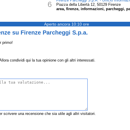
Firenze Parcheggi S.p.A. - Ufficio Informazi
6
Piazza della Libertà 12, 50129 Firenze
area, firenze, informazioni, parcheggi, pa
Aperto ancora 10:10 ore
nze su Firenze Parcheggi S.p.a.
r primo!
ora condividi qui la tua opinione con gli altri interessati.
r scrivere una recensione che sia utile agli altri visitatori.