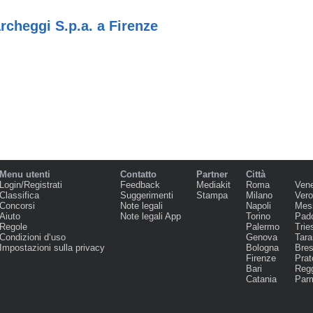
rcheggi S.p.a. a Firenze
Menu utenti
Contatto
Partner
Città
Login/Registrati
Feedback
Mediakit
Roma
Ven
Classifica
Suggerimenti
Stampa
Milano
Ver
Concorsi
Note legali
Napoli
Mes
Aiuto
Note legali App
Torino
Pad
Regole
Palermo
Trie
Condizioni d‘uso
Genova
Tara
Impostazioni sulla privacy
Bologna
Bres
Firenze
Prat
Bari
Regg
Catania
Par