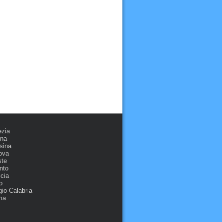
ezia
ona
sina
ova
ste
nto
cia
o
io Calabria
ma