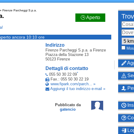
» Firenze Parcheggi S.p.a.
a.
Trov
🕒 Aperto
a!
Aperto ancora 10:10 ore
Indirizzo
Most
Firenze Parcheggi S.p.a.
a Firenze
Piazza della Stazione 13
50123
Firenze
Agg
Dettagli di contatto
*
055 50 30 22 09
Seg
Fax.: 055 50 30 22 19
www.fipark.com/parch... »
Per
Aggiungi il tuo indirizzo e-mail »
Ins
Pubblicato da
gatencio
Com
Log