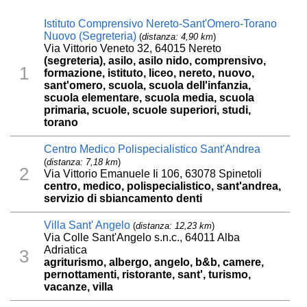
Istituto Comprensivo Nereto-Sant'Omero-Torano
Nuovo (Segreteria)
(
distanza: 4,90 km
)
Via Vittorio Veneto 32, 64015 Nereto
(segreteria), asilo, asilo nido, comprensivo,
1
formazione, istituto, liceo, nereto, nuovo,
sant'omero, scuola, scuola dell'infanzia,
scuola elementare, scuola media, scuola
primaria, scuole, scuole superiori, studi,
torano
Centro Medico Polispecialistico Sant'Andrea
(
distanza: 7,18 km
)
2
Via Vittorio Emanuele Ii 106, 63078 Spinetoli
centro, medico, polispecialistico, sant'andrea,
servizio di sbiancamento denti
Villa Sant' Angelo
(
distanza: 12,23 km
)
Via Colle Sant'Angelo s.n.c., 64011 Alba
Adriatica
3
agriturismo, albergo, angelo, b&b, camere,
pernottamenti, ristorante, sant', turismo,
vacanze, villa