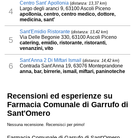
Centro Sant' Apollonia
(
distanza: 13,37 km
)
Largo degli aranci 9, 63100 Ascoli Piceno
4
apollonia, centro, centro medico, dottore,
medicina, sant'
Sant'Emidio Ristorante
(
distanza: 13,42 km
)
Via Delle Begonie 330, 63100 Ascoli Piceno
5
catering, emidio, ristorante, ristoranti,
venanzini, vito
Sant'Anna 2 Di Miftari Ismail
(
distanza: 14,42 km
)
6
Contrada Sant'Anna 19, 63076 Monteprandone
anna, bar, birrerie, ismail, miftari, paninoteche
Recensioni ed esperienze su
Farmacia Comunale di Garrufo di
Sant'Omero
Nessuna recensione. Recensisci per primo!
Farmacia Comunale di Garrufo di Sant'Omero