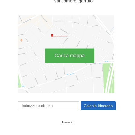
sant'omero, garrufo
Carica mappa
Annuncio