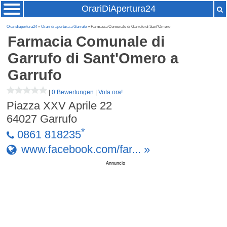
OrariDiApertura24
Oraridiapertura24
»
Orari di apertura a Garrufo
» Farmacia Comunale di Garrufo di Sant'Omero
Farmacia Comunale di
Garrufo di Sant'Omero
a
Garrufo
|
0 Bewertungen
|
Vota ora!
Piazza XXV Aprile 22
64027
Garrufo
*
0861 818235
www.facebook.com/far... »
Annuncio