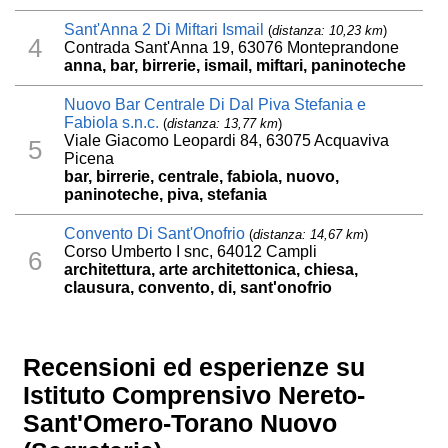
Sant'Anna 2 Di Miftari Ismail
(
distanza: 10,23 km
)
4
Contrada Sant'Anna 19, 63076 Monteprandone
anna, bar, birrerie, ismail, miftari, paninoteche
Nuovo Bar Centrale Di Dal Piva Stefania e
Fabiola s.n.c.
(
distanza: 13,77 km
)
Viale Giacomo Leopardi 84, 63075 Acquaviva
5
Picena
bar, birrerie, centrale, fabiola, nuovo,
paninoteche, piva, stefania
Convento Di Sant'Onofrio
(
distanza: 14,67 km
)
Corso Umberto I snc, 64012 Campli
6
architettura, arte architettonica, chiesa,
clausura, convento, di, sant'onofrio
Recensioni ed esperienze su
Istituto Comprensivo Nereto-
Sant'Omero-Torano Nuovo