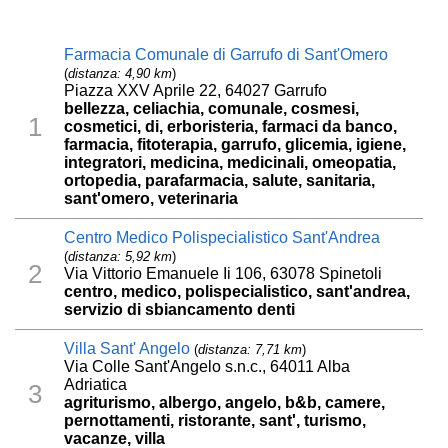
Farmacia Comunale di Garrufo di Sant'Omero
(
distanza: 4,90 km
)
Piazza XXV Aprile 22, 64027 Garrufo
bellezza, celiachia, comunale, cosmesi,
1
cosmetici, di, erboristeria, farmaci da banco,
farmacia, fitoterapia, garrufo, glicemia, igiene,
integratori, medicina, medicinali, omeopatia,
ortopedia, parafarmacia, salute, sanitaria,
sant'omero, veterinaria
Centro Medico Polispecialistico Sant'Andrea
(
distanza: 5,92 km
)
2
Via Vittorio Emanuele Ii 106, 63078 Spinetoli
centro, medico, polispecialistico, sant'andrea,
servizio di sbiancamento denti
Villa Sant' Angelo
(
distanza: 7,71 km
)
Via Colle Sant'Angelo s.n.c., 64011 Alba
Adriatica
3
agriturismo, albergo, angelo, b&b, camere,
pernottamenti, ristorante, sant', turismo,
vacanze, villa