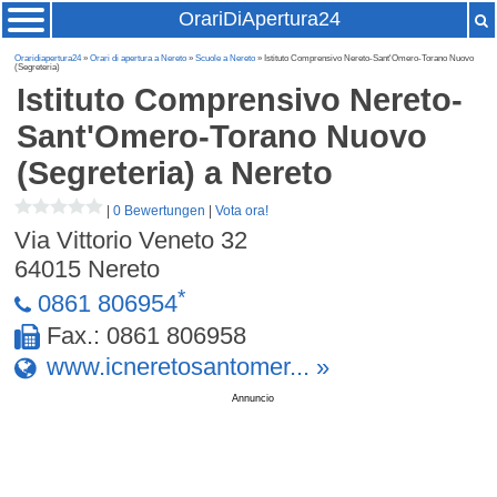
OrariDiApertura24
Oraridiapertura24
»
Orari di apertura a Nereto
»
Scuole a Nereto
» Istituto Comprensivo Nereto-Sant'Omero-Torano Nuovo
(Segreteria)
Istituto Comprensivo Nereto-
Sant'Omero-Torano Nuovo
(Segreteria)
a Nereto
|
0 Bewertungen
|
Vota ora!
Via Vittorio Veneto 32
64015
Nereto
*
0861 806954
Fax.: 0861 806958
www.icneretosantomer... »
Annuncio