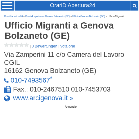
OrariDiApertura24
Oraridiapertura24
»
Orari di apertura a Genova Bolzaneto (GE)
»
Uffici a Genova Bolzaneto (GE)
» Ufficio Migranti
Ufficio Migranti
a Genova
Bolzaneto (GE)
|
0 Bewertungen
|
Vota ora!
Via Zamperini 11 c/o Camera del Lavoro
CGIL
16162
Genova Bolzaneto (GE)
*
010-7493567
Fax.: 010-2467510 010-7453703
www.arcigenova.it »
Annuncio