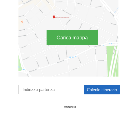
Carica mappa
Annuncio