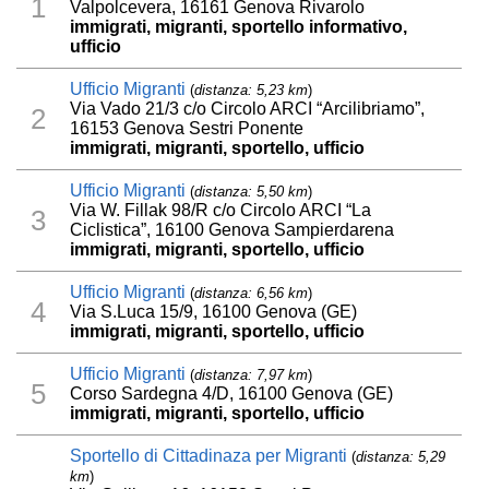
1
Valpolcevera, 16161 Genova Rivarolo
immigrati, migranti, sportello informativo,
ufficio
Ufficio Migranti
(
distanza: 5,23 km
)
Via Vado 21/3 c/o Circolo ARCI “Arcilibriamo”,
2
16153 Genova Sestri Ponente
immigrati, migranti, sportello, ufficio
Ufficio Migranti
(
distanza: 5,50 km
)
Via W. Fillak 98/R c/o Circolo ARCI “La
3
Ciclistica”, 16100 Genova Sampierdarena
immigrati, migranti, sportello, ufficio
Ufficio Migranti
(
distanza: 6,56 km
)
4
Via S.Luca 15/9, 16100 Genova (GE)
immigrati, migranti, sportello, ufficio
Ufficio Migranti
(
distanza: 7,97 km
)
5
Corso Sardegna 4/D, 16100 Genova (GE)
immigrati, migranti, sportello, ufficio
Sportello di Cittadinaza per Migranti
(
distanza: 5,29
km
)