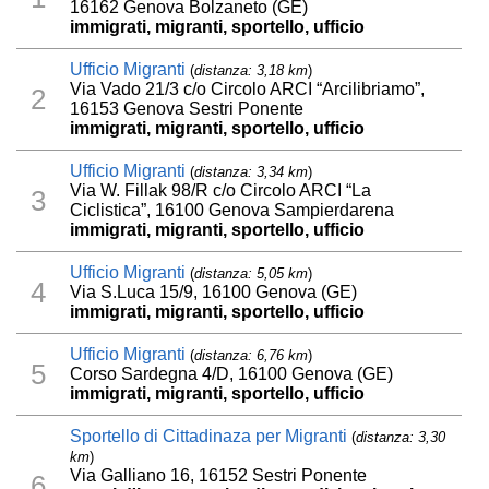
16162 Genova Bolzaneto (GE)
immigrati, migranti, sportello, ufficio
Ufficio Migranti
(
distanza: 3,18 km
)
Via Vado 21/3 c/o Circolo ARCI “Arcilibriamo”,
2
16153 Genova Sestri Ponente
immigrati, migranti, sportello, ufficio
Ufficio Migranti
(
distanza: 3,34 km
)
Via W. Fillak 98/R c/o Circolo ARCI “La
3
Ciclistica”, 16100 Genova Sampierdarena
immigrati, migranti, sportello, ufficio
Ufficio Migranti
(
distanza: 5,05 km
)
4
Via S.Luca 15/9, 16100 Genova (GE)
immigrati, migranti, sportello, ufficio
Ufficio Migranti
(
distanza: 6,76 km
)
5
Corso Sardegna 4/D, 16100 Genova (GE)
immigrati, migranti, sportello, ufficio
Sportello di Cittadinaza per Migranti
(
distanza: 3,30
km
)
Via Galliano 16, 16152 Sestri Ponente
6