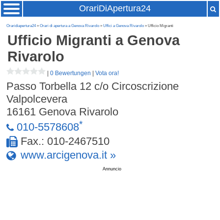
OrariDiApertura24
Oraridiapertura24
»
Orari di apertura a Genova Rivarolo
»
Uffici a Genova Rivarolo
» Ufficio Migranti
Ufficio Migranti
a Genova
Rivarolo
|
0 Bewertungen
|
Vota ora!
Passo Torbella 12 c/o Circoscrizione
Valpolcevera
16161
Genova Rivarolo
*
010-5578608
Fax.: 010-2467510
www.arcigenova.it »
Annuncio