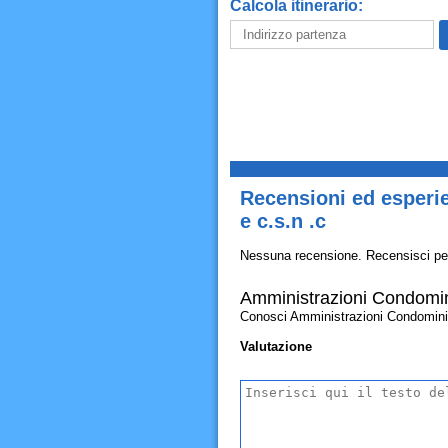
Calcola itinerario:
Recensioni ed esperi
e c.s.n .c
Nessuna recensione. Recensisci pe
Amministrazioni Condomin
Conosci Amministrazioni Condominiali
Valutazione