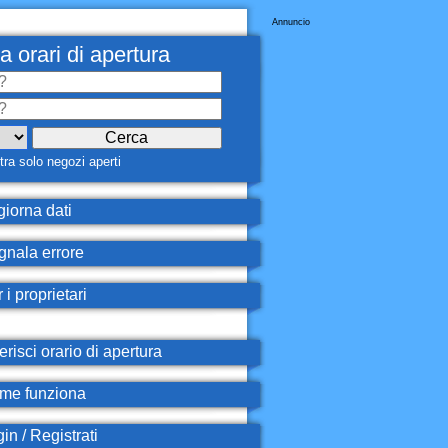
Annuncio
a orari di apertura
ra solo negozi aperti
iorna dati
nala errore
 i proprietari
erisci orario di apertura
e funziona
in / Registrati