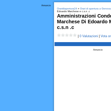
Annuncio
Oraridiapertura24
»
Orari di apertura a Genova
Edoardo Marchese e c.s.n .c
Amministrazioni Condo
Marchese Di Edoardo 
c.s.n .c
|
0 Valutazioni
|
Vota or
Annuncio