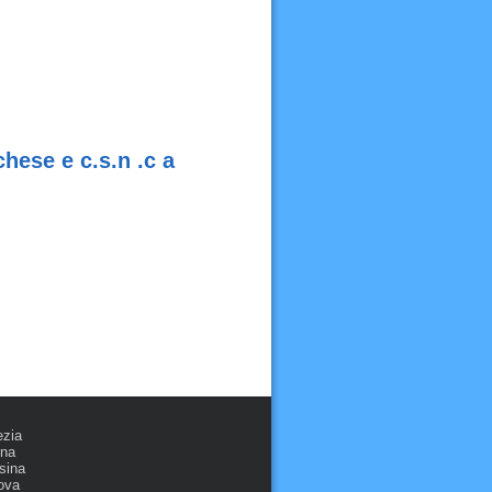
ese e c.s.n .c a
ezia
ona
sina
ova