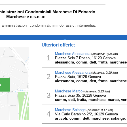
ministrazioni Condominiali Marchese Di Edoardo
Marchese e c.s.n .c:
 amministrazioni, condominiali, immob, assic, intermediaz
_
Ulteriori offerte:
Marchese Alessandra
(
distanza: 0,08 km
)
1
Piazza Scio 7 Rosso, 16129 Genova
alessandra, comm, dett, frutta, marchese
Marchese Alessandra
(
distanza: 0,10 km
)
2
Piazza Scio, 16129 Genova
alessandra, comm, dett, frutta, marchese
a
Marchese Marco
(
distanza: 0,13 km
)
3
Piazza Scio 35, 16129 Genova
comm, dett, frutta, marchese, marco, ve
Marchese Solange
(
distanza: 0,17 km
)
4
Via Carlo Barabino 2/2, 16129 Genova
articoli, comm, dett, marchese, solange, 