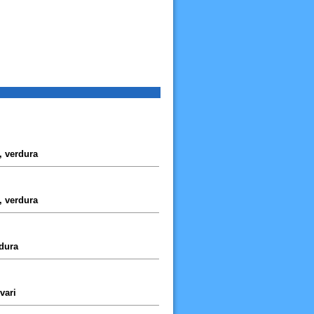
, verdura
, verdura
rdura
vari