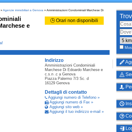
»
Agenzie immobiliari a Genova
» Amministrazioni Condominiali Marchese Di
Trov
miniali
🕒 Orari non disponibili
Marchese e
a!
Most
_
Indirizzo
Agg
Amministrazioni Condominiali
Marchese Di Edoardo Marchese e
c.s.n .c
a Genova
Seg
Piazza Palermo 7/3 Sc. d
16129
Genova
Per
Dettagli di contatto
Aggiungi numero di Telefono »
Aggiungi numero di Fax »
Ins
Aggiungi sito web »
Aggiungi il tuo indirizzo e-mail »
Com
Log