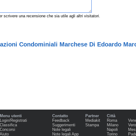
r scrivere una recensione che sia utile agli altri visitatori.
azioni Condominiali Marchese Di Edoardo March
Menu utenti
Contatto
Partner
Città
Login/Registrati
Feedback
Mediakit
Roma
Ven
Classifica
Suggerimenti
Stampa
Milano
Ver
Concorsi
Note legali
Napoli
Mes
Aiuto
Note legali App
Torino
Pad