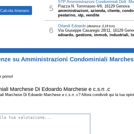
STP Amministrazioni Condominiali Dott. Ma
5
Piazza N. Tommaseo 4/6, 16129 Genova
amministrazioni, azienda, cliente, condom
pestarino, stp, vendite
Orlandi Edoardo
(
distanza: 0,18 km
)
6
Via Giuseppe Casaregis 28/11, 16129 Geno
edoardo, gestione, immob, industriali, lo
_
enze su Amministrazioni Condominiali Marche
r primo!
iali Marchese Di Edoardo Marchese e c.s.n .c
 Marchese Di Edoardo Marchese e c.s.n .c? Allora condividi qui la tua opinion