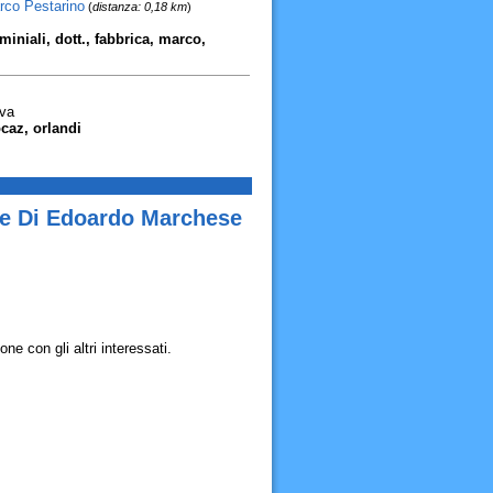
rco Pestarino
(
distanza: 0,18 km
)
iniali, dott., fabbrica, marco,
va
caz, orlandi
se Di Edoardo Marchese
e con gli altri interessati.