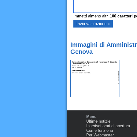
Immetti almeno altri
100
caratteri
pe
Immagini di Amministr
Genova
Menu
Ultime notizie
Inserisci orari di apertura
Come funziona
Per Webmaster