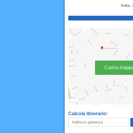
frutta
Carica mapp
Calcola itinerario: