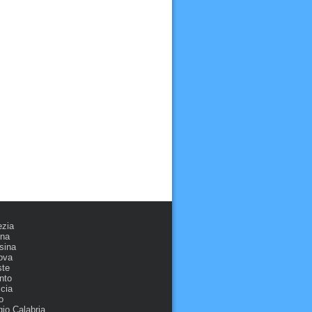
ezia
ona
sina
ova
ste
nto
cia
o
io Calabria