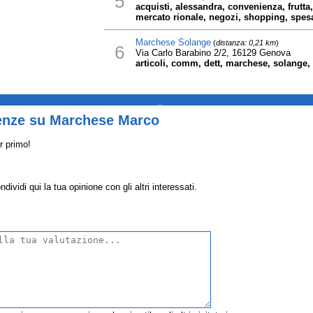
5
acquisti, alessandra, convenienza, frutt
mercato rionale, negozi, shopping, spes
Marchese Solange
(
distanza: 0,21 km
)
6
Via Carlo Barabino 2/2, 16129 Genova
articoli, comm, dett, marchese, solange, 
_
enze su Marchese Marco
r primo!
idi qui la tua opinione con gli altri interessati.