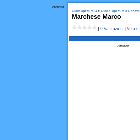
Annuncio
Oraridiapertura24
»
Orari di apertura a Genova
Marchese Marco
|
0 Valutazioni
|
Vota or
Annuncio