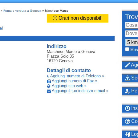
»
Frutta e verdura a Genova
» Marchese Marco
Trov
🕒 Orari non disponibili
a!
_
Indirizzo
Most
Marchese Marco
a Genova
Piazza Scio 35
16129
Genova
Agg
Dettagli di contatto
Aggiungi numero di Telefono »
Seg
Aggiungi numero di Fax »
Aggiungi sito web »
Per
Aggiungi il tuo indirizzo e-mail »
Ins
Com
Log