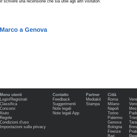
r scrivere una recensione che sia utile agli altri visitatori.
 Marco a Genova
Menu utenti
Contatto
Partner
Città
Login/Registrati
Feedback
Mediakit
Roma
Ven
Classifica
Suggerimenti
Stampa
Milano
Ver
Concorsi
Note legali
Napoli
Mes
Aiuto
Note legali App
Torino
Pad
Regole
Palermo
Trie
Condizioni d‘uso
Genova
Tara
Impostazioni sulla privacy
Bologna
Bres
Firenze
Prat
Bari
Regg