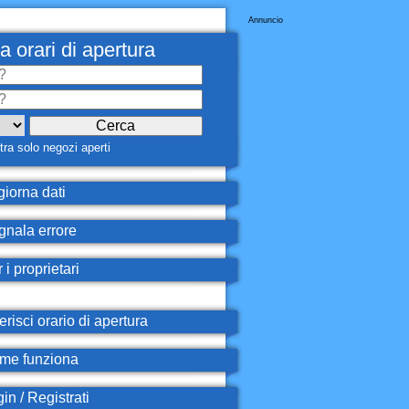
Annuncio
a orari di apertura
ra solo negozi aperti
iorna dati
nala errore
 i proprietari
erisci orario di apertura
e funziona
in / Registrati