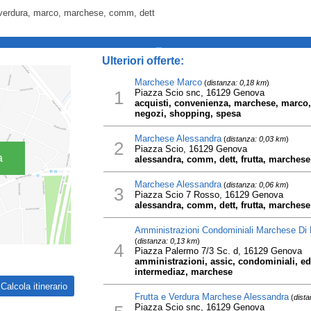
, verdura, marco, marchese, comm, dett
_
Ulteriori offerte:
Marchese Marco
(
distanza: 0,18 km
)
1
Piazza Scio snc, 16129 Genova
acquisti, convenienza, marchese, marco,
negozi, shopping, spesa
Marchese Alessandra
(
distanza: 0,03 km
)
2
Piazza Scio, 16129 Genova
a
alessandra, comm, dett, frutta, marchese
Marchese Alessandra
(
distanza: 0,06 km
)
3
Piazza Scio 7 Rosso, 16129 Genova
alessandra, comm, dett, frutta, marchese
Amministrazioni Condominiali Marchese Di 
(
distanza: 0,13 km
)
4
Piazza Palermo 7/3 Sc. d, 16129 Genova
amministrazioni, assic, condominiali, e
intermediaz, marchese
Frutta e Verdura Marchese Alessandra
(
dista
Piazza Scio snc, 16129 Genova