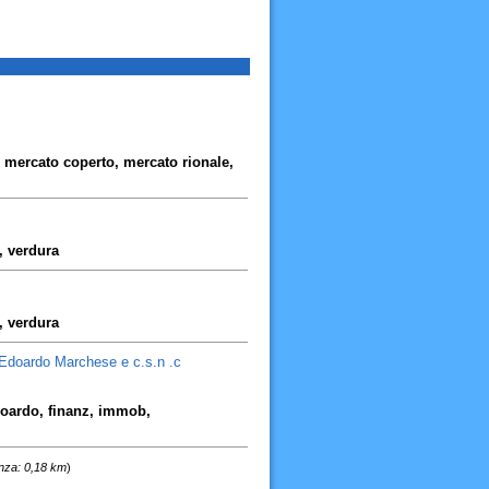
 mercato coperto, mercato rionale,
, verdura
, verdura
Edoardo Marchese e c.s.n .c
doardo, finanz, immob,
nza: 0,18 km
)