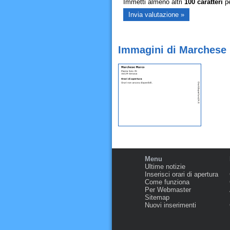
Immetti almeno altri
100
caratteri
pe
Immagini di Marchese
Menu
Ultime notizie
Inserisci orari di apertura
Come funziona
Per Webmaster
Sitemap
Nuovi inserimenti