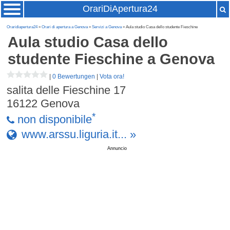
OrariDiApertura24
Oraridiapertura24
»
Orari di apertura a Genova
»
Servizi a Genova
» Aula studio Casa dello studente Fieschine
Aula studio Casa dello
studente Fieschine
a Genova
|
0 Bewertungen
|
Vota ora!
salita delle Fieschine 17
16122
Genova
*
non disponibile
www.arssu.liguria.it... »
Annuncio