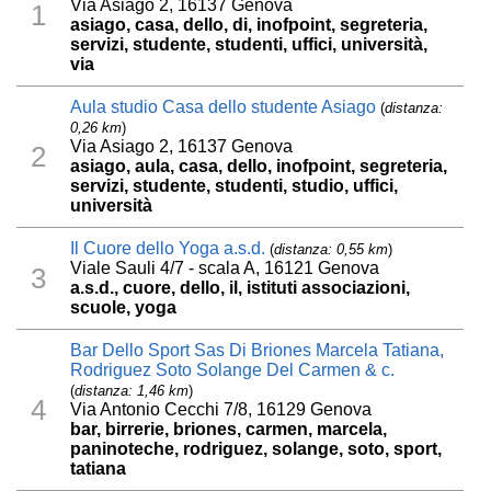
Via Asiago 2, 16137 Genova
1
asiago, casa, dello, di, inofpoint, segreteria,
servizi, studente, studenti, uffici, università,
via
Aula studio Casa dello studente Asiago
(
distanza:
0,26 km
)
Via Asiago 2, 16137 Genova
2
asiago, aula, casa, dello, inofpoint, segreteria,
servizi, studente, studenti, studio, uffici,
università
Il Cuore dello Yoga a.s.d.
(
distanza: 0,55 km
)
Viale Sauli 4/7 - scala A, 16121 Genova
3
a.s.d., cuore, dello, il, istituti associazioni,
scuole, yoga
Bar Dello Sport Sas Di Briones Marcela Tatiana,
Rodriguez Soto Solange Del Carmen & c.
(
distanza: 1,46 km
)
4
Via Antonio Cecchi 7/8, 16129 Genova
bar, birrerie, briones, carmen, marcela,
paninoteche, rodriguez, solange, soto, sport,
tatiana