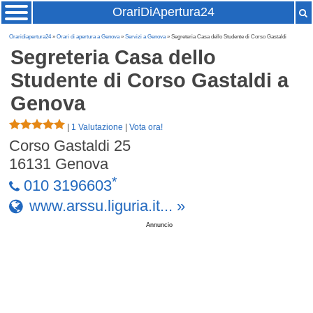
OrariDiApertura24
Oraridiapertura24
»
Orari di apertura a Genova
»
Servizi a Genova
» Segreteria Casa dello Studente di Corso Gastaldi
Segreteria Casa dello
Studente di Corso Gastaldi
a
Genova
|
1 Valutazione
|
Vota ora!
Corso Gastaldi 25
16131
Genova
*
010 3196603
www.arssu.liguria.it... »
Annuncio