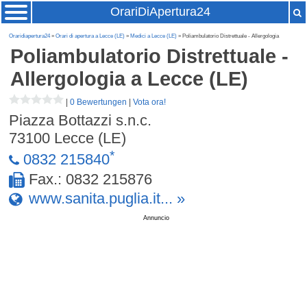
OrariDiApertura24
Oraridiapertura24
»
Orari di apertura a Lecce (LE)
»
Medici a Lecce (LE)
» Poliambulatorio Distrettuale - Allergologia
Poliambulatorio Distrettuale -
Allergologia
a Lecce (LE)
|
0 Bewertungen
|
Vota ora!
Piazza Bottazzi s.n.c.
73100
Lecce (LE)
*
0832 215840
Fax.: 0832 215876
www.sanita.puglia.it... »
Annuncio