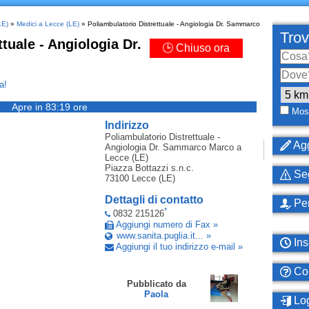
LE)
»
Medici a Lecce (LE)
» Poliambulatorio Distrettuale - Angiologia Dr. Sammarco
Trov
tuale - Angiologia Dr.
🕒 Chiuso ora
a!
Apre in 83:19 ore
Most
Indirizzo
Poliambulatorio Distrettuale -
Agg
Angiologia Dr. Sammarco Marco
a
Lecce (LE)
Piazza Bottazzi s.n.c.
Seg
73100
Lecce (LE)
Dettagli di contatto
Per
*
0832 215126
Aggiungi numero di Fax »
www.sanita.puglia.it... »
Ins
Aggiungi il tuo indirizzo e-mail »
Com
Pubblicato da
Paola
Log