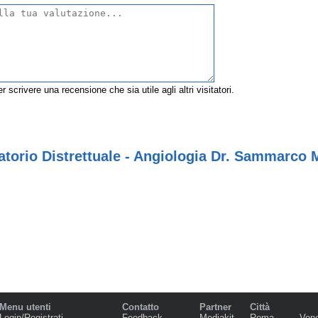
r scrivere una recensione che sia utile agli altri visitatori.
torio Distrettuale - Angiologia Dr. Sammarco 
Menu utenti
Contatto
Partner
Città
Login/Registrati
Feedback
Mediakit
Roma
Ven