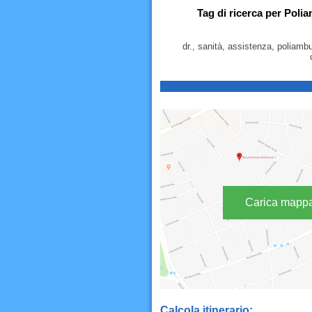
Tag di ricerca per Poli
dr., sanità, assistenza, poliamb
Carica mapp
Calcola itinerario: