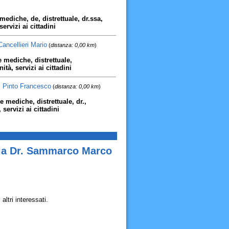
mediche, de, distrettuale, dr.ssa,
ervizi ai cittadini
Cancellieri Mario
(
distanza: 0,00 km
)
 mediche, distrettuale,
ità, servizi ai cittadini
r. Pinto Francesco
(
distanza: 0,00 km
)
 mediche, distrettuale, dr.,
servizi ai cittadini
gia Dr. Sammarco Marco
ltri interessati.