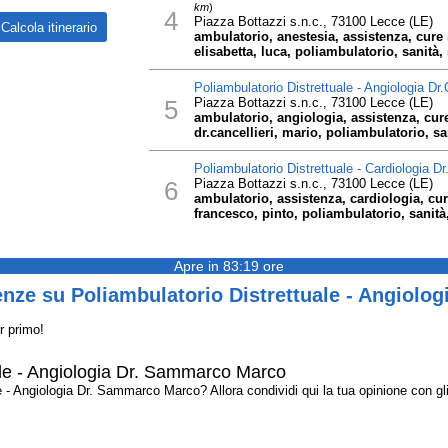
km
)
4
Piazza Bottazzi s.n.c., 73100 Lecce (LE)
ambulatorio, anestesia, assistenza, cure 
elisabetta, luca, poliambulatorio, sanità, s
Poliambulatorio Distrettuale - Angiologia Dr.
5
Piazza Bottazzi s.n.c., 73100 Lecce (LE)
ambulatorio, angiologia, assistenza, cure
dr.cancellieri, mario, poliambulatorio, san
Poliambulatorio Distrettuale - Cardiologia D
6
Piazza Bottazzi s.n.c., 73100 Lecce (LE)
ambulatorio, assistenza, cardiologia, cure
francesco, pinto, poliambulatorio, sanità, 
Apre in 83:19 ore
enze su Poliambulatorio Distrettuale - Angiolo
r primo!
ale - Angiologia Dr. Sammarco Marco
 - Angiologia Dr. Sammarco Marco? Allora condividi qui la tua opinione con gli a