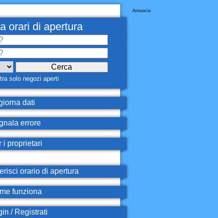
Annuncio
a orari di apertura
ra solo negozi aperti
iorna dati
nala errore
 i proprietari
erisci orario di apertura
e funziona
in / Registrati