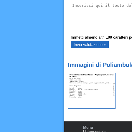
Immetti almeno altri
100
caratteri
pe
Immagini di Poliambula
Menu
Ultime notizie