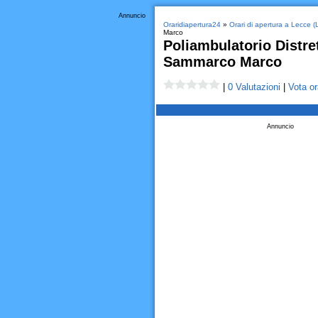
Annuncio
Oraridiapertura24
»
Orari di apertura a Lecce (
Marco
Poliambulatorio Distret
Sammarco Marco
|
0 Valutazioni
|
Vota or
Annuncio