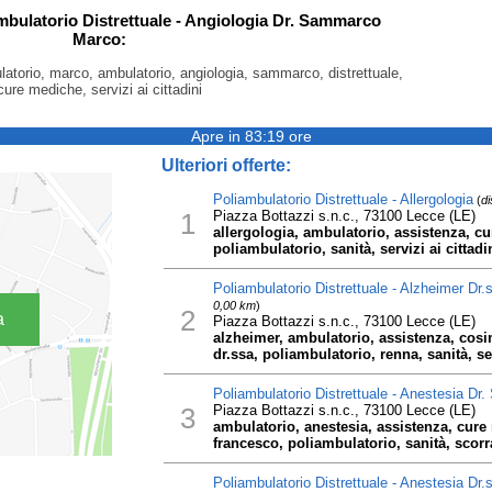
ambulatorio Distrettuale - Angiologia Dr. Sammarco
Marco:
ulatorio, marco, ambulatorio, angiologia, sammarco, distrettuale,
cure mediche, servizi ai cittadini
Apre in 83:19 ore
Ulteriori offerte:
Poliambulatorio Distrettuale - Allergologia
(
di
1
Piazza Bottazzi s.n.c., 73100 Lecce (LE)
allergologia, ambulatorio, assistenza, cu
poliambulatorio, sanità, servizi ai cittadi
Poliambulatorio Distrettuale - Alzheimer D
0,00 km
)
2
a
Piazza Bottazzi s.n.c., 73100 Lecce (LE)
alzheimer, ambulatorio, assistenza, cosi
dr.ssa, poliambulatorio, renna, sanità, ser
Poliambulatorio Distrettuale - Anestesia Dr
3
Piazza Bottazzi s.n.c., 73100 Lecce (LE)
ambulatorio, anestesia, assistenza, cure m
francesco, poliambulatorio, sanità, scorra
Poliambulatorio Distrettuale - Anestesia Dr