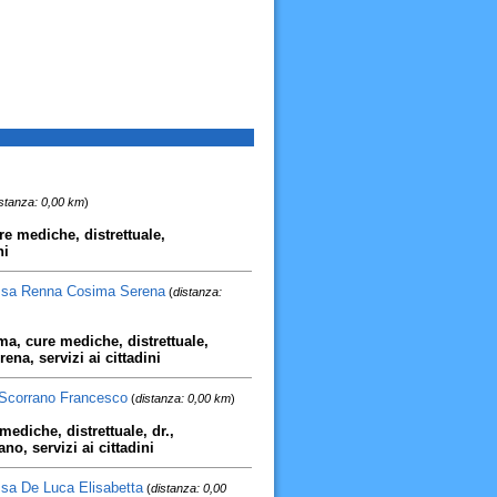
stanza: 0,00 km
)
re mediche, distrettuale,
ni
r.ssa Renna Cosima Serena
(
distanza:
ma, cure mediche, distrettuale,
ena, servizi ai cittadini
. Scorrano Francesco
(
distanza: 0,00 km
)
ediche, distrettuale, dr.,
no, servizi ai cittadini
.ssa De Luca Elisabetta
(
distanza: 0,00