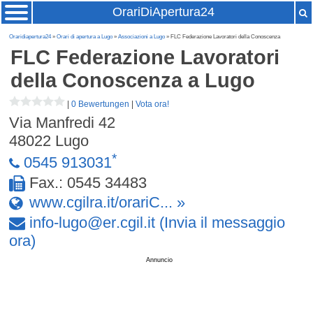
OrariDiApertura24
Oraridiapertura24
»
Orari di apertura a Lugo
»
Associazioni a Lugo
» FLC Federazione Lavoratori della Conoscenza
FLC Federazione Lavoratori
della Conoscenza
a Lugo
|
0 Bewertungen
|
Vota ora!
Via Manfredi 42
48022
Lugo
*
0545 913031
Fax.: 0545 34483
www.cgilra.it/orariC... »
info-lugo
@
er
.
cgil
.
it
(Invia il messaggio
ora)
Annuncio