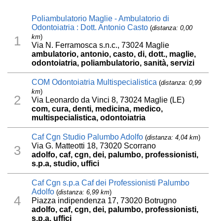
Poliambulatorio Maglie - Ambulatorio di
Odontoiatria : Dott. Antonio Casto
(
distanza: 0,00
km
)
1
Via N. Ferramosca s.n.c., 73024 Maglie
ambulatorio, antonio, casto, di, dott., maglie,
odontoiatria, poliambulatorio, sanità, servizi
COM Odontoiatria Multispecialistica
(
distanza: 0,99
km
)
2
Via Leonardo da Vinci 8, 73024 Maglie (LE)
com, cura, denti, medicina, medico,
multispecialistica, odontoiatria
Caf Cgn Studio Palumbo Adolfo
(
distanza: 4,04 km
)
Via G. Matteotti 18, 73020 Scorrano
3
adolfo, caf, cgn, dei, palumbo, professionisti,
s.p.a, studio, uffici
Caf Cgn s.p.a Caf dei Professionisti Palumbo
Adolfo
(
distanza: 6,99 km
)
4
Piazza indipendenza 17, 73020 Botrugno
adolfo, caf, cgn, dei, palumbo, professionisti,
s.p.a, uffici