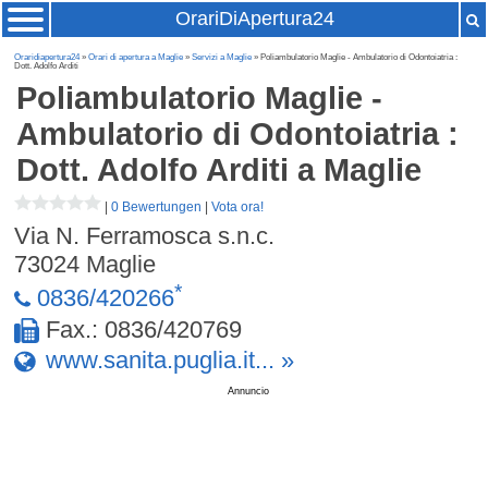
OrariDiApertura24
Oraridiapertura24
»
Orari di apertura a Maglie
»
Servizi a Maglie
» Poliambulatorio Maglie - Ambulatorio di Odontoiatria :
Dott. Adolfo Arditi
Poliambulatorio Maglie -
Ambulatorio di Odontoiatria :
Dott. Adolfo Arditi
a Maglie
|
0 Bewertungen
|
Vota ora!
Via N. Ferramosca s.n.c.
73024
Maglie
*
0836/420266
Fax.: 0836/420769
www.sanita.puglia.it... »
Annuncio