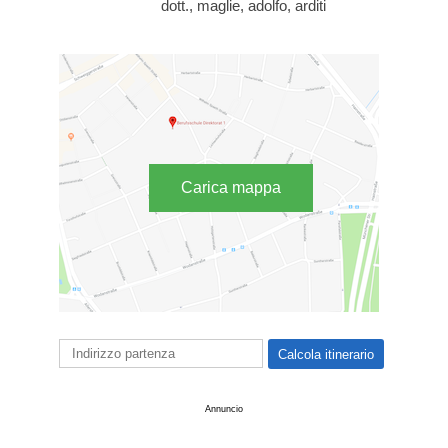
dott., maglie, adolfo, arditi
Carica mappa
Annuncio