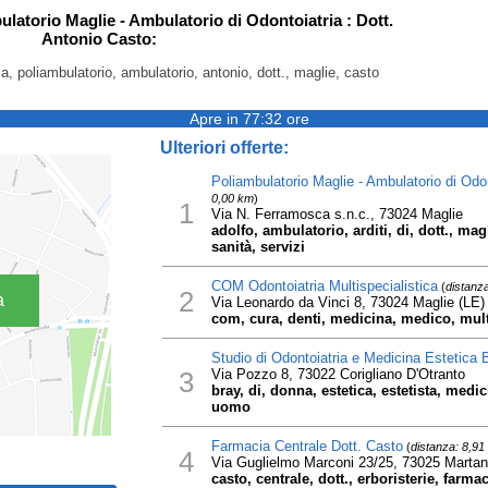
ulatorio Maglie - Ambulatorio di Odontoiatria : Dott.
Antonio Casto:
ria, poliambulatorio, ambulatorio, antonio, dott., maglie, casto
Apre in 77:32 ore
Ulteriori offerte:
Poliambulatorio Maglie - Ambulatorio di Odont
0,00 km
)
1
Via N. Ferramosca s.n.c., 73024 Maglie
adolfo, ambulatorio, arditi, di, dott., ma
sanità, servizi
COM Odontoiatria Multispecialistica
(
distanz
2
a
Via Leonardo da Vinci 8, 73024 Maglie (LE)
com, cura, denti, medicina, medico, multi
Studio di Odontoiatria e Medicina Estetica 
3
Via Pozzo 8, 73022 Corigliano D'Otranto
bray, di, donna, estetica, estetista, medi
uomo
Farmacia Centrale Dott. Casto
(
distanza: 8,91
4
Via Guglielmo Marconi 23/25, 73025 Marta
casto, centrale, dott., erboristerie, farma