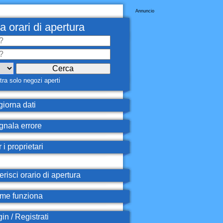
Annuncio
a orari di apertura
ra solo negozi aperti
iorna dati
nala errore
 i proprietari
erisci orario di apertura
e funziona
in / Registrati