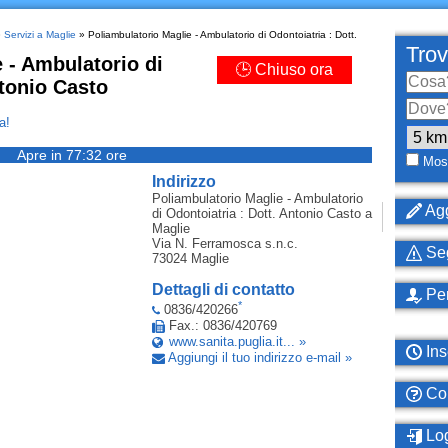
»
Servizi a Maglie
» Poliambulatorio Maglie - Ambulatorio di Odontoiatria : Dott.
Trov
 - Ambulatorio di
🕒 Chiuso ora
ntonio Casto
a!
Apre in 77:32 ore
Most
Indirizzo
Poliambulatorio Maglie - Ambulatorio
Agg
di Odontoiatria : Dott. Antonio Casto
a
Maglie
Via N. Ferramosca s.n.c.
Seg
73024
Maglie
Dettagli di contatto
Per
*
0836/420266
Fax.: 0836/420769
www.sanita.puglia.it... »
Ins
Aggiungi il tuo indirizzo e-mail »
Com
Log