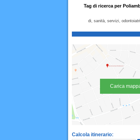
Tag di ricerca per Poliamb
di, sanità, servizi, odontoiat
Carica mapp
Calcola itinerario: