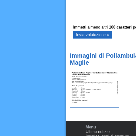
Immetti almeno altri
100
caratteri
pe
Immagini di Poliambula
Maglie
Menu
Ultime notizie