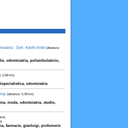
oiatria : Dott. Adolfo Arditi
(
distanza:
glie, odontoiatria, poliambulatorio,
a: 0,99 km
)
specialistica, odontoiatria
Bray
(
distanza: 5,38 km
)
cina, moda, odontoiatria, studio,
 km
)
no
cia, farmacie, gianluigi, profumerie