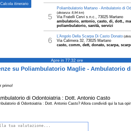
Poliambulatorio Martano - Ambulatorio di Odo
(
distanza: 8,94 km
)
5
Via Fratelli Cervi s.n.c., 73025 Martano
ambulatorio, antonio, casto, di, dott., ma
poliambulatorio, sanità, servizi
L'Angolo Della Scarpa Di Casto Donato
(
dist
6
Via Calimera 32, 73025 Martano
casto, comm, dett, donato, scarpa, scarp
Apre in 77:32 ore
nze su Poliambulatorio Maglie - Ambulatorio di
r primo!
mbulatorio di Odontoiatria : Dott. Antonio Casto
latorio di Odontoiatria : Dott. Antonio Casto? Allora condividi qui la tua opinio