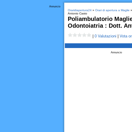
Annuncio
Oraridiapertura24
»
Orari di apertura a Maglie
Antonio Casto
Poliambulatorio Maglie
Odontoiatria : Dott. A
|
0 Valutazioni
|
Vota or
Annuncio