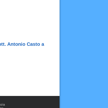
tt. Antonio Casto a
ezia