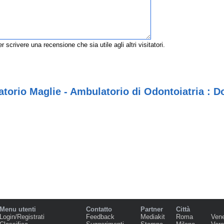
r scrivere una recensione che sia utile agli altri visitatori.
torio Maglie - Ambulatorio di Odontoiatria : Do
Menu utenti
Contatto
Partner
Città
Login/Registrati
Feedback
Mediakit
Roma
Ven