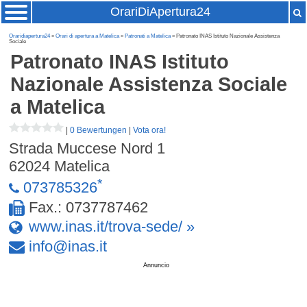
OrariDiApertura24
Oraridiapertura24
»
Orari di apertura a Matelica
»
Patronati a Matelica
» Patronato INAS Istituto Nazionale Assistenza
Sociale
Patronato INAS Istituto
Nazionale Assistenza Sociale
a Matelica
|
0 Bewertungen
|
Vota ora!
Strada Muccese Nord 1
62024
Matelica
*
073785326
Fax.: 0737787462
www.inas.it/trova-sede/ »
info
@
inas
.
it
Annuncio