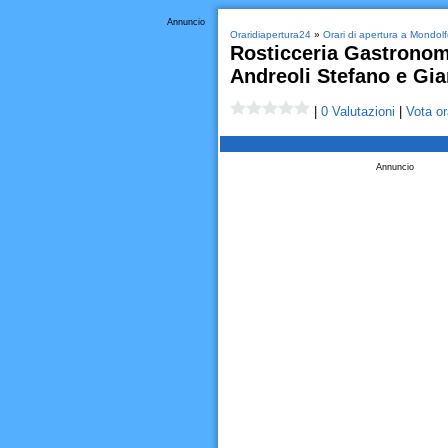
Annuncio
Oraridiapertura24
»
Orari di apertura a Mondolf
Rosticceria Gastronomi
Andreoli Stefano e Gia
|
0 Valutazioni
|
Vota or
Annuncio