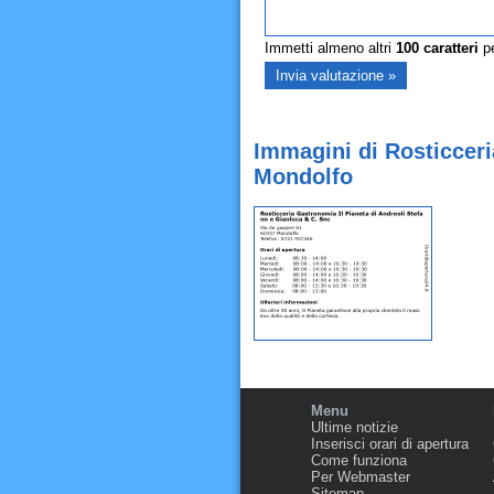
Immetti almeno altri
100
caratteri
pe
Immagini di Rosticceri
Mondolfo
Menu
Ultime notizie
Inserisci orari di apertura
Come funziona
Per Webmaster
Sitemap