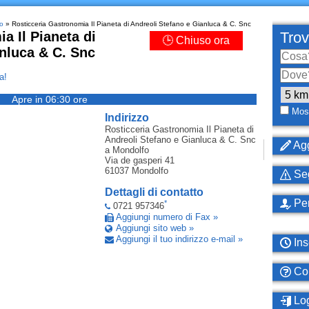
o
» Rosticceria Gastronomia Il Pianeta di Andreoli Stefano e Gianluca & C. Snc
a Il Pianeta di
Trov
🕒 Chiuso ora
nluca & C. Snc
a!
Apre in 06:30 ore
Most
Indirizzo
Rosticceria Gastronomia Il Pianeta di
Andreoli Stefano e Gianluca & C. Snc
Agg
a Mondolfo
Via de gasperi 41
61037
Mondolfo
Seg
Dettagli di contatto
Per
*
0721 957346
Aggiungi numero di Fax »
Aggiungi sito web »
Aggiungi il tuo indirizzo e-mail »
Ins
Com
Log