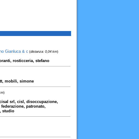
ano Gianluca & c
(
distanza: 0,04 km
)
oranti, rosticceria, stefano
tt, mobili, simone
 km
)
 cisal srl, cisl, disoccupazione,
ederazione, patronato,
, studio