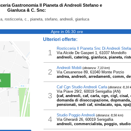
cceria Gastronomia Il Pianeta di Andreoli Stefano e
Gianluca & C. Snc:
ia, rosticceria, c., pianeta, stefano, andreoli, gianluca
Apre in 06:30 ore
Ulteriori offerte:
Rosticceria Il Pianeta Snc Di Andreoli Stef
1
Via Alcide De Gasperi 1, 61037 Mondolfo
andreoli, catering, gianluca, pianeta, rist
Andreoli Mobili
(
distanza: 7,10 km
)
2
Via Cesanense 89, 61040 Monte Porzio
andrea, andreoli, arredamenti, comm, de
a
Caf Cgn Studio Andreoli Carla
(
distanza: 8,16
Via Piave 29/2, 60019 Senigallia (AN)
3
(caf, andreoli, caf, carla, cgn, cigl, cisal,
domanda di disoccupazione, dopmanda, f
pensionati, sedi caf, sindacato, spa, spa)
Studio Poggio Andreoli
(
distanza: 8,56 km
)
4
Via Gherardi 26, 60019 Senigallia
andreoli, commercialista, poggio, studio