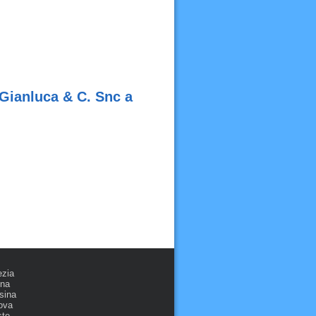
 Gianluca & C. Snc a
ezia
ona
sina
ova
ste