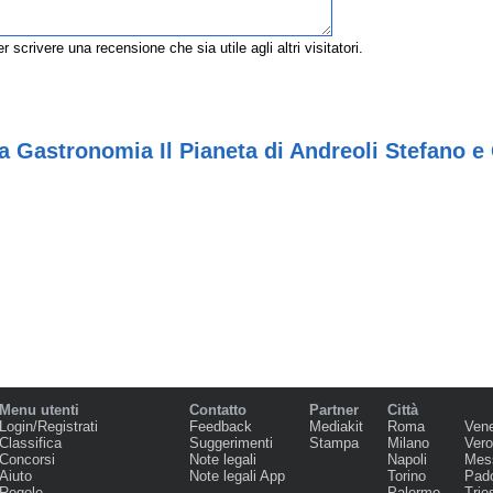
r scrivere una recensione che sia utile agli altri visitatori.
a Gastronomia Il Pianeta di Andreoli Stefano e
Menu utenti
Contatto
Partner
Città
Login/Registrati
Feedback
Mediakit
Roma
Ven
Classifica
Suggerimenti
Stampa
Milano
Ver
Concorsi
Note legali
Napoli
Mes
Aiuto
Note legali App
Torino
Pad
Regole
Palermo
Trie