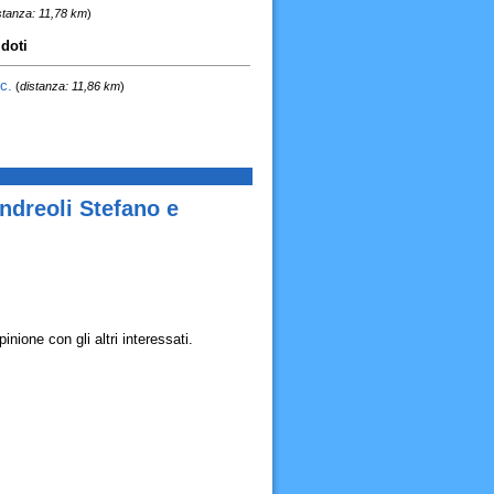
stanza: 11,78 km
)
idoti
c.
(
distanza: 11,86 km
)
ndreoli Stefano e
ione con gli altri interessati.