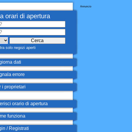
Annuncio
a orari di apertura
ra solo negozi aperti
iorna dati
nala errore
 i proprietari
erisci orario di apertura
e funziona
in / Registrati