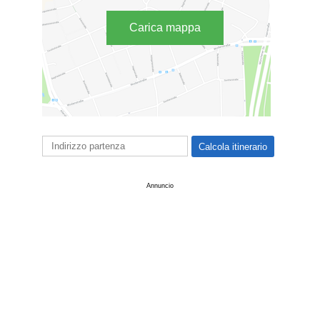
Carica mappa
Annuncio