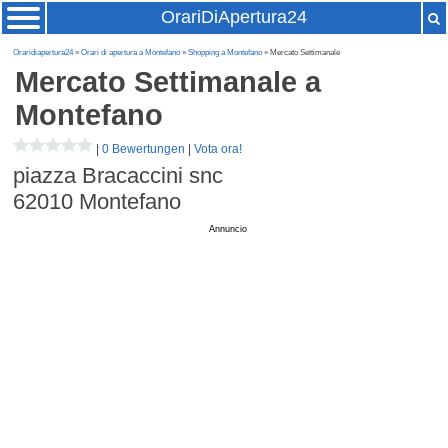
OrariDiApertura24
Oraridiapertura24
»
Orari di apertura a Montefano
»
Shopping a Montefano
» Mercato Settimanale
Mercato Settimanale
a
Montefano
|
0 Bewertungen
|
Vota ora!
piazza Bracaccini snc
62010
Montefano
Annuncio