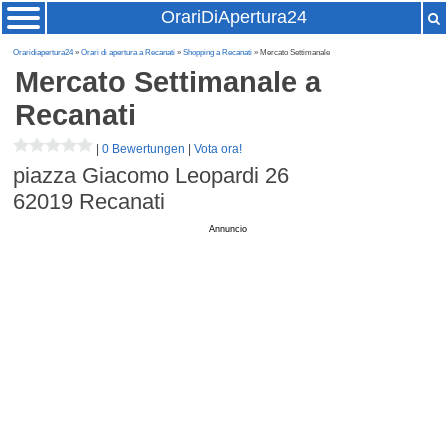
OrariDiApertura24
Oraridiapertura24
»
Orari di apertura a Recanati
»
Shopping a Recanati
» Mercato Settimanale
Mercato Settimanale
a
Recanati
|
0 Bewertungen
|
Vota ora!
piazza Giacomo Leopardi 26
62019
Recanati
Annuncio