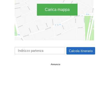
Carica mappa
Annuncio