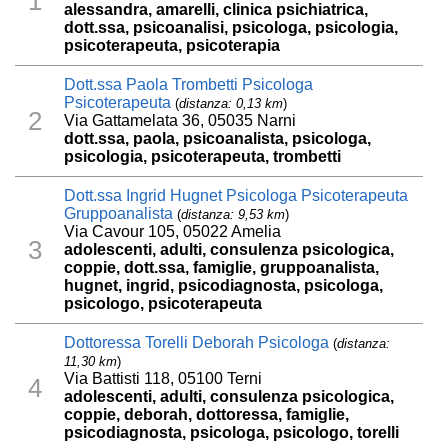
1
alessandra, amarelli, clinica psichiatrica,
dott.ssa, psicoanalisi, psicologa, psicologia,
psicoterapeuta, psicoterapia
Dott.ssa Paola Trombetti Psicologa
Psicoterapeuta
(
distanza: 0,13 km
)
2
Via Gattamelata 36, 05035 Narni
dott.ssa, paola, psicoanalista, psicologa,
psicologia, psicoterapeuta, trombetti
Dott.ssa Ingrid Hugnet Psicologa Psicoterapeuta
Gruppoanalista
(
distanza: 9,53 km
)
Via Cavour 105, 05022 Amelia
3
adolescenti, adulti, consulenza psicologica,
coppie, dott.ssa, famiglie, gruppoanalista,
hugnet, ingrid, psicodiagnosta, psicologa,
psicologo, psicoterapeuta
Dottoressa Torelli Deborah Psicologa
(
distanza:
11,30 km
)
Via Battisti 118, 05100 Terni
4
adolescenti, adulti, consulenza psicologica,
coppie, deborah, dottoressa, famiglie,
psicodiagnosta, psicologa, psicologo, torelli