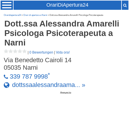
OrariDiApertura24
Oraridiapertura24
»
Orari di apertura a Narni
» Dott.ssa Alessandra Amarelli Psicologa Psicoterapeuta
Dott.ssa Alessandra Amarelli
Psicologa Psicoterapeuta
a
Narni
|
0 Bewertungen
|
Vota ora!
Via Benedetto Cairoli 14
05035
Narni
*
339 787 9998
dottssaalessandraama... »
Annuncio