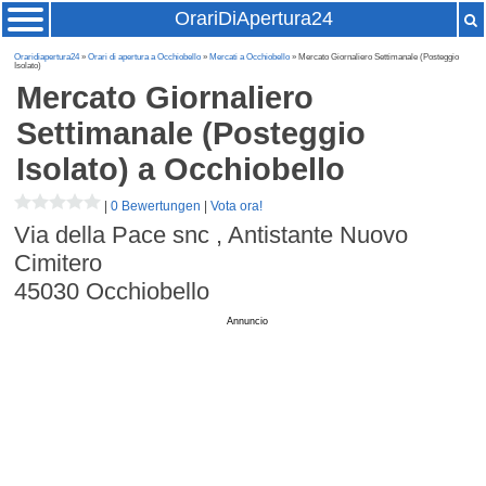
OrariDiApertura24
Oraridiapertura24
»
Orari di apertura a Occhiobello
»
Mercati a Occhiobello
» Mercato Giornaliero Settimanale (Posteggio
Isolato)
Mercato Giornaliero
Settimanale (Posteggio
Isolato)
a Occhiobello
|
0 Bewertungen
|
Vota ora!
Via della Pace snc , Antistante Nuovo
Cimitero
45030
Occhiobello
Annuncio