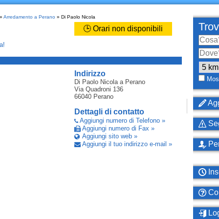
»
Arredamento a Perano
» Di Paolo Nicola
Trov
🕒 Orari non disponibili
a!
_
Indirizzo
Most
Di Paolo Nicola
a Perano
Via Quadroni 136
66040
Perano
Agg
Dettagli di contatto
Aggiungi numero di Telefono »
Seg
Aggiungi numero di Fax »
Aggiungi sito web »
Per
Aggiungi il tuo indirizzo e-mail »
Ins
Com
Log