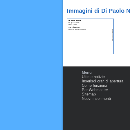
Immagini di Di Paolo N
Menu
Ultime notizie
Inserisci orari di apertura
Come funziona
Per Webmaster
Sitemap
Nuovi inserimenti