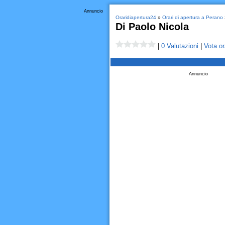
Annuncio
Oraridiapertura24
»
Orari di apertura a Perano
Di Paolo Nicola
|
0 Valutazioni
|
Vota or
Annuncio