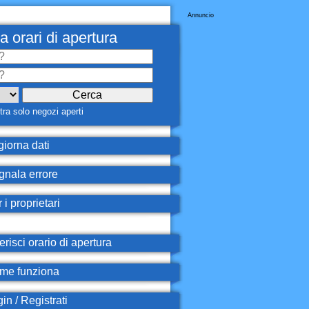
Annuncio
a orari di apertura
ra solo negozi aperti
iorna dati
nala errore
 i proprietari
erisci orario di apertura
e funziona
in / Registrati