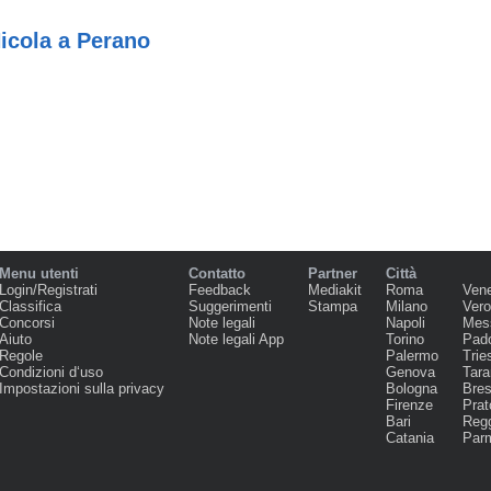
icola a Perano
Menu utenti
Contatto
Partner
Città
Login/Registrati
Feedback
Mediakit
Roma
Ven
Classifica
Suggerimenti
Stampa
Milano
Ver
Concorsi
Note legali
Napoli
Mes
Aiuto
Note legali App
Torino
Pad
Regole
Palermo
Trie
Condizioni d‘uso
Genova
Tara
Impostazioni sulla privacy
Bologna
Bres
Firenze
Prat
Bari
Regg
Catania
Par