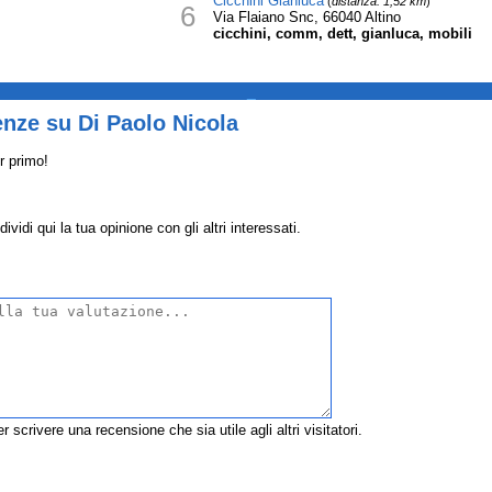
Cicchini Gianluca
(
distanza: 1,52 km
)
6
Via Flaiano Snc, 66040 Altino
cicchini, comm, dett, gianluca, mobili
_
nze su Di Paolo Nicola
r primo!
idi qui la tua opinione con gli altri interessati.
r scrivere una recensione che sia utile agli altri visitatori.