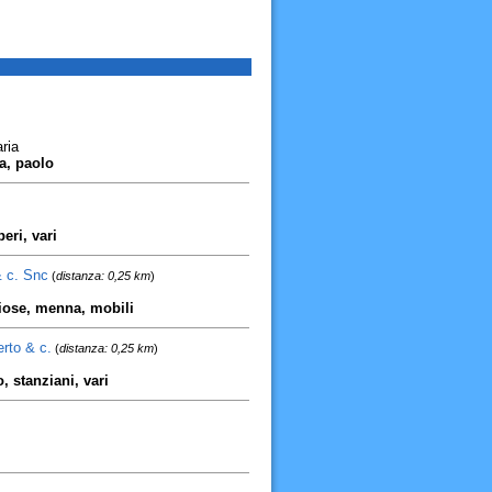
ria
la, paolo
eri, vari
 c. Snc
(
distanza: 0,25 km
)
iose, menna, mobili
erto & c.
(
distanza: 0,25 km
)
o, stanziani, vari