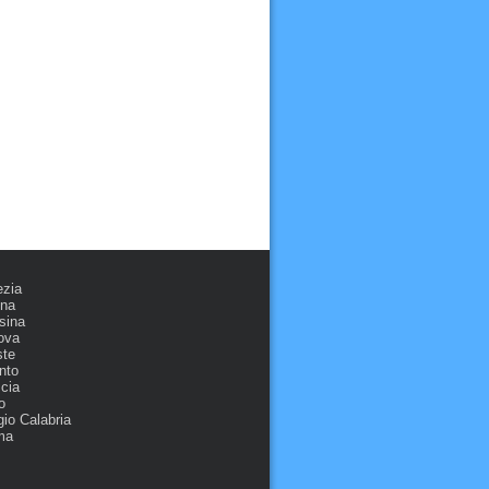
ezia
ona
sina
ova
ste
nto
cia
o
io Calabria
ma