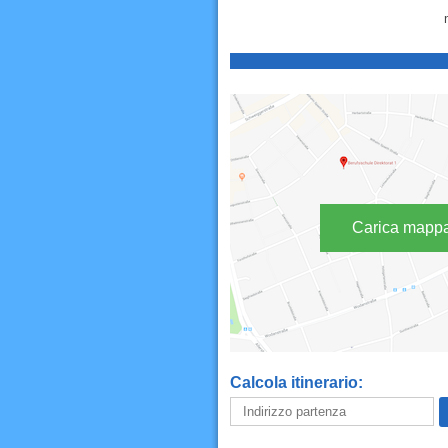
Carica mapp
Calcola itinerario: