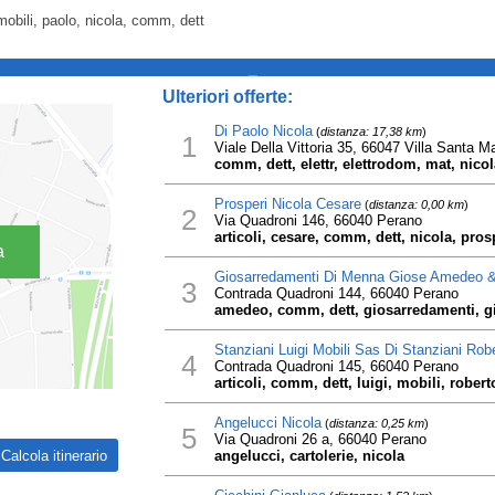
mobili, paolo, nicola, comm, dett
_
Ulteriori offerte:
Di Paolo Nicola
(
distanza: 17,38 km
)
1
Viale Della Vittoria 35, 66047 Villa Santa Ma
comm, dett, elettr, elettrodom, mat, nico
Prosperi Nicola Cesare
(
distanza: 0,00 km
)
2
Via Quadroni 146, 66040 Perano
articoli, cesare, comm, dett, nicola, prosp
a
Giosarredamenti Di Menna Giose Amedeo &
3
Contrada Quadroni 144, 66040 Perano
amedeo, comm, dett, giosarredamenti, g
Stanziani Luigi Mobili Sas Di Stanziani Rob
4
Contrada Quadroni 145, 66040 Perano
articoli, comm, dett, luigi, mobili, robert
Angelucci Nicola
(
distanza: 0,25 km
)
5
Via Quadroni 26 a, 66040 Perano
angelucci, cartolerie, nicola