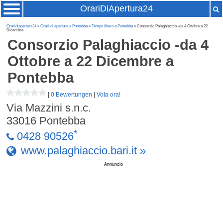
OrariDiApertura24
Oraridiapertura24
»
Orari di apertura a Pontebba
»
Tempo libero a Pontebba
» Consorzio Palaghiaccio -da 4 Ottobre a 22
Dicembre
Consorzio Palaghiaccio -da 4
Ottobre a 22 Dicembre
a
Pontebba
|
0 Bewertungen
|
Vota ora!
Via Mazzini s.n.c.
33016
Pontebba
*
0428 90526
www.palaghiaccio.bari.it »
Annuncio