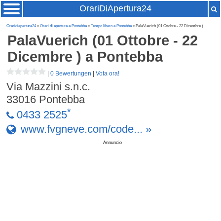
OrariDiApertura24
Oraridiapertura24
»
Orari di apertura a Pontebba
»
Tempo libero a Pontebba
» PalaVuerich (01 Ottobre - 22 Dicembre )
PalaVuerich (01 Ottobre - 22
Dicembre )
a Pontebba
|
0 Bewertungen
|
Vota ora!
Via Mazzini s.n.c.
33016
Pontebba
*
0433 2525
www.fvgneve.com/code... »
Annuncio