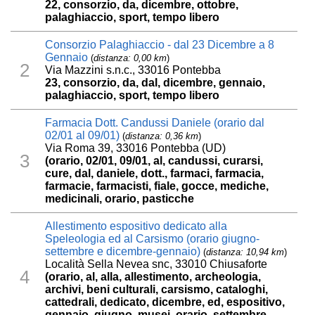
22, consorzio, da, dicembre, ottobre,
palaghiaccio, sport, tempo libero
Consorzio Palaghiaccio - dal 23 Dicembre a 8
Gennaio
(
distanza: 0,00 km
)
2
Via Mazzini s.n.c., 33016 Pontebba
23, consorzio, da, dal, dicembre, gennaio,
palaghiaccio, sport, tempo libero
Farmacia Dott. Candussi Daniele (orario dal
02/01 al 09/01)
(
distanza: 0,36 km
)
Via Roma 39, 33016 Pontebba (UD)
3
(orario, 02/01, 09/01, al, candussi, curarsi,
cure, dal, daniele, dott., farmaci, farmacia,
farmacie, farmacisti, fiale, gocce, mediche,
medicinali, orario, pasticche
Allestimento espositivo dedicato alla
Speleologia ed al Carsismo (orario giugno-
settembre e dicembre-gennaio)
(
distanza: 10,94 km
)
Località Sella Nevea snc, 33010 Chiusaforte
4
(orario, al, alla, allestimento, archeologia,
archivi, beni culturali, carsismo, cataloghi,
cattedrali, dedicato, dicembre, ed, espositivo,
gennaio, giugno, musei, orario, settembre,