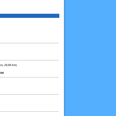
za: 29,84 km
)
ior