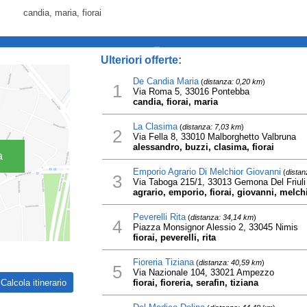
candia, maria, fiorai
_
Ulteriori offerte:
De Candia Maria
(
distanza: 0,20 km
)
1
Via Roma 5, 33016 Pontebba
candia, fiorai, maria
La Clasima
(
distanza: 7,03 km
)
2
Via Fella 8, 33010 Malborghetto Valbruna
alessandro, buzzi, clasima, fiorai
a
Emporio Agrario Di Melchior Giovanni
(
distan
3
Via Taboga 215/1, 33013 Gemona Del Friuli
agrario, emporio, fiorai, giovanni, melch
Peverelli Rita
(
distanza: 34,14 km
)
4
Piazza Monsignor Alessio 2, 33045 Nimis
fiorai, peverelli, rita
Fioreria Tiziana
(
distanza: 40,59 km
)
5
Via Nazionale 104, 33021 Ampezzo
fiorai, fioreria, serafin, tiziana