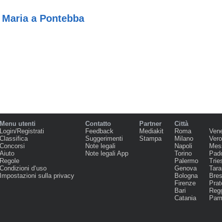
 Maria a Pontebba
Menu utenti
Contatto
Partner
Città
Login/Registrati
Feedback
Mediakit
Roma
Ven
Classifica
Suggerimenti
Stampa
Milano
Ver
Concorsi
Note legali
Napoli
Mes
Aiuto
Note legali App
Torino
Pad
Regole
Palermo
Trie
Condizioni d‘uso
Genova
Tara
Impostazioni sulla privacy
Bologna
Bres
Firenze
Prat
Bari
Regg
Catania
Par