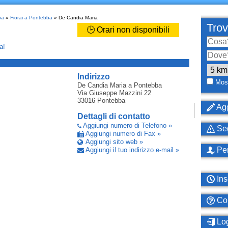
ba
»
Fiorai a Pontebba
» De Candia Maria
Trov
🕒 Orari non disponibili
a!
_
Indirizzo
Most
De Candia Maria
a Pontebba
Via Giuseppe Mazzini 22
33016
Pontebba
Agg
Dettagli di contatto
Aggiungi numero di Telefono »
Seg
Aggiungi numero di Fax »
Aggiungi sito web »
Per
Aggiungi il tuo indirizzo e-mail »
Ins
Com
Log