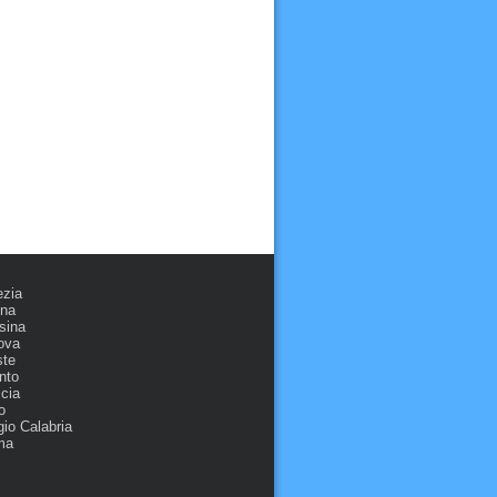
ezia
ona
sina
ova
ste
nto
cia
o
io Calabria
ma