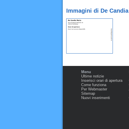
Immagini di De Candia
Menu
Ultime notizie
Inserisci orari di apertura
Come funziona
Per Webmaster
Sitemap
Nuovi inserimenti