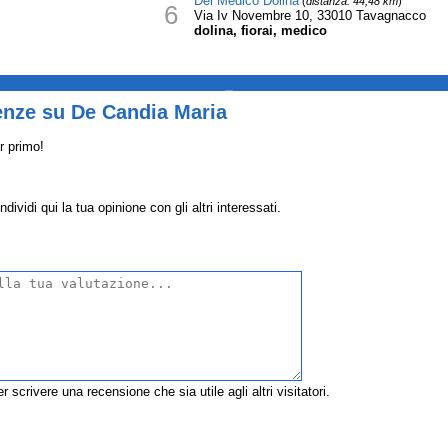
Del Medico Dolina
(
distanza: 44,48 km
)
6
Via Iv Novembre 10, 33010 Tavagnacco
dolina, fiorai, medico
_
enze su De Candia Maria
r primo!
vidi qui la tua opinione con gli altri interessati.
r scrivere una recensione che sia utile agli altri visitatori.