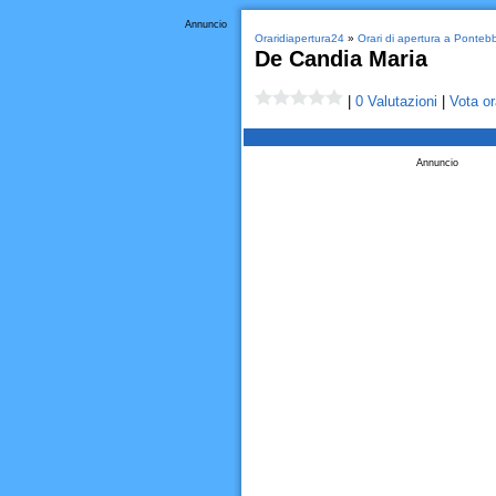
Annuncio
Oraridiapertura24
»
Orari di apertura a Ponteb
De Candia Maria
|
0 Valutazioni
|
Vota or
Annuncio