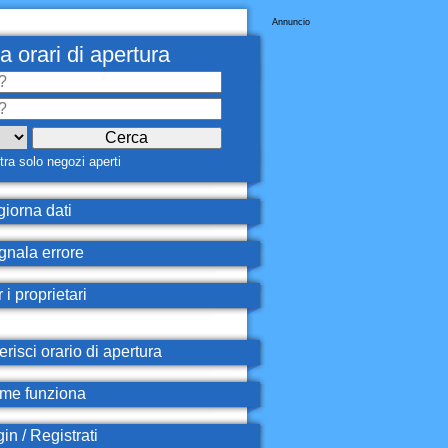
Annuncio
a orari di apertura
ra solo negozi aperti
iorna dati
nala errore
 i proprietari
erisci orario di apertura
e funziona
in / Registrati