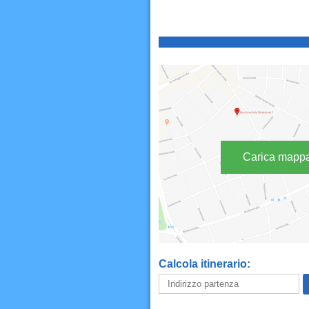
Carica mapp
Calcola itinerario: