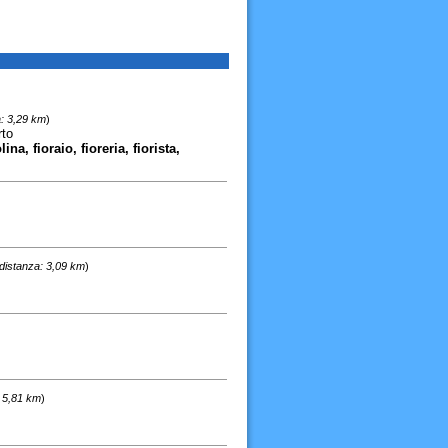
: 3,29 km
)
rto
na, fioraio, fioreria, fiorista,
distanza: 3,09 km
)
: 5,81 km
)