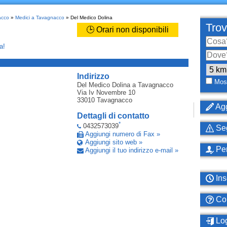
acco
»
Medici a Tavagnacco
» Del Medico Dolina
Trov
🕒 Orari non disponibili
a!
_
Indirizzo
Most
Del Medico Dolina
a Tavagnacco
Via Iv Novembre 10
33010
Tavagnacco
Agg
Dettagli di contatto
*
0432573039
Seg
Aggiungi numero di Fax »
Aggiungi sito web »
Per
Aggiungi il tuo indirizzo e-mail »
Ins
Com
Log