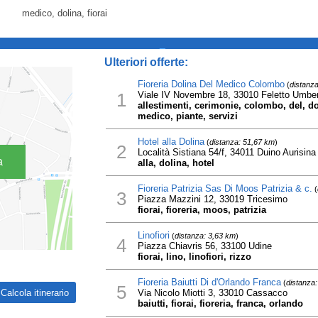
medico, dolina, fiorai
_
Ulteriori offerte:
Fioreria Dolina Del Medico Colombo
(
distanza
1
Viale IV Novembre 18, 33010 Feletto Umbe
allestimenti, cerimonie, colombo, del, doli
medico, piante, servizi
Hotel alla Dolina
(
distanza: 51,67 km
)
2
Località Sistiana 54/f, 34011 Duino Aurisina
a
alla, dolina, hotel
Fioreria Patrizia Sas Di Moos Patrizia & c.
(
3
Piazza Mazzini 12, 33019 Tricesimo
fiorai, fioreria, moos, patrizia
Linofiori
(
distanza: 3,63 km
)
4
Piazza Chiavris 56, 33100 Udine
fiorai, lino, linofiori, rizzo
Fioreria Baiutti Di d'Orlando Franca
(
distanza
5
Via Nicolo Miotti 3, 33010 Cassacco
baiutti, fiorai, fioreria, franca, orlando