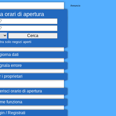
Annuncio
a orari di apertura
ra solo negozi aperti
iorna dati
nala errore
 i proprietari
erisci orario di apertura
e funziona
in / Registrati