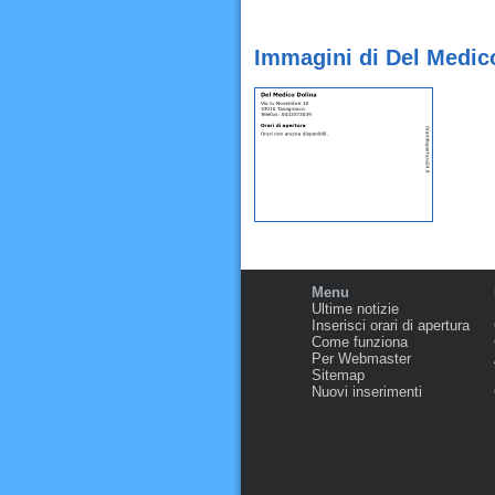
Immagini di Del Medic
Menu
Ultime notizie
Inserisci orari di apertura
Come funziona
Per Webmaster
Sitemap
Nuovi inserimenti