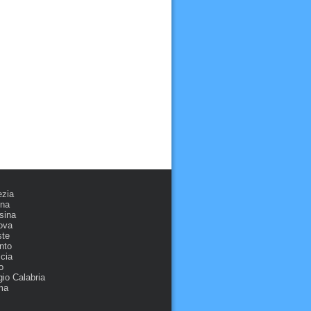
ezia
ona
sina
ova
ste
nto
cia
o
io Calabria
ma