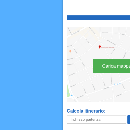
Carica mapp
Calcola itinerario: