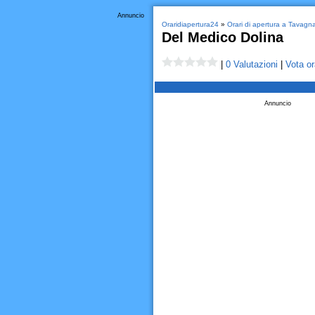
Annuncio
Oraridiapertura24
»
Orari di apertura a Tavagn
Del Medico Dolina
|
0 Valutazioni
|
Vota or
Annuncio