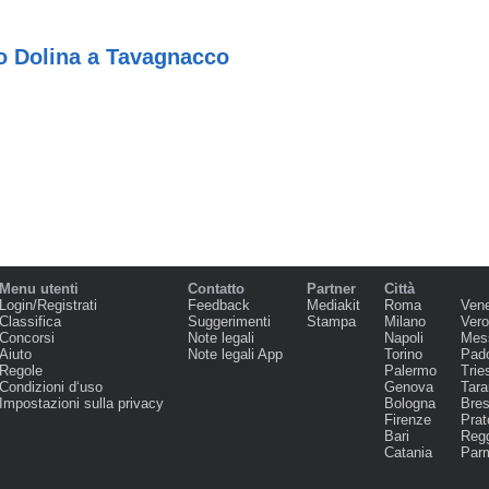
o Dolina a Tavagnacco
Menu utenti
Contatto
Partner
Città
Login/Registrati
Feedback
Mediakit
Roma
Ven
Classifica
Suggerimenti
Stampa
Milano
Ver
Concorsi
Note legali
Napoli
Mes
Aiuto
Note legali App
Torino
Pad
Regole
Palermo
Trie
Condizioni d‘uso
Genova
Tara
Impostazioni sulla privacy
Bologna
Bres
Firenze
Prat
Bari
Regg
Catania
Par