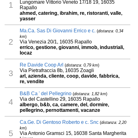
Lungomare Vittorio Veneto 17/18 19, 16035
1
Rapallo
ahmed, catering, ibrahim, re, ristoranti, valle,
yasser
Ma.Ca. Sas Di Giovanni Errico e c.
(
distanza: 0,34
km
)
2
Via Venezia 20/1, 16035 Rapallo
errico, gestione, giovanni, immob, industriali,
locaz
Re Davide Coop Arl
(
distanza: 0,79 km
)
Via Pietrafraccia 8b, 16035 Zoagli
3
arl, azienda, cliente, coop, davide, fabbrica,
re, vendite
B&B Ca ' del Pellegrino
(
distanza: 1,82 km
)
Via del Castellino 29, 16035 Rapallo
4
albergo, b&b, ca, camere, del, dormire,
pellegrino, pernottamenti, vacanze
Ca.Ge. Di Gentoso Roberto e c. Snc
(
distanza: 2,20
km
)
5
Via Antonio Gramsci 15, 16038 Santa Margherita