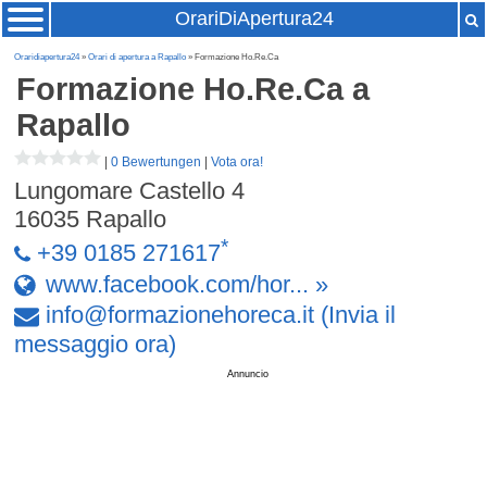
OrariDiApertura24
Oraridiapertura24
»
Orari di apertura a Rapallo
» Formazione Ho.Re.Ca
Formazione Ho.Re.Ca
a
Rapallo
|
0 Bewertungen
|
Vota ora!
Lungomare Castello 4
16035
Rapallo
*
+39 0185 271617
www.facebook.com/hor... »
info
@
formazionehoreca
.
it
(Invia il
messaggio ora)
Annuncio