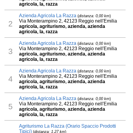
agricola, la, razza
Azienda Agricola La Razza
(
distanza: 0,00 km
)
Via Monterampino 2, 42123 Reggio nell'Emilia
2
agricola, agriturismo, azienda, azienda
agricola, la, razza
Azienda Agricola La Razza
(
distanza: 0,00 km
)
Via Monterampino 2, 42123 Reggio nell'Emilia
3
agricola, agriturismo, azienda, azienda
agricola, la, razza
Azienda Agricola La Razza
(
distanza: 0,00 km
)
Via Monterampino 2, 42123 Reggio nell'Emilia
4
agricola, agriturismo, azienda, azienda
agricola, la, razza
Azienda Agricola La Razza
(
distanza: 0,00 km
)
Via Monterampino 2, 42123 Reggio nell'Emilia
5
agricola, agriturismo, azienda, azienda
agricola, la, razza
Agriturismo La Razza (Orario Spaccio Prodotti
Tipici)
(
distanza: 1,27 km
)