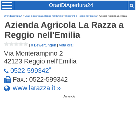
OrariDiApertura24
Oraridiapertura24
»
Orari di apertura a Reggio nell'Emilia
»
Ristoranti a Reggio nell'Emilia
» Azienda Agricola La Razza
Azienda Agricola La Razza
a
Reggio nell'Emilia
|
0 Bewertungen
|
Vota ora!
Via Monterampino 2
42123
Reggio nell'Emilia
*
0522-599342
Fax.: 0522-599342
www.larazza.it »
Annuncio