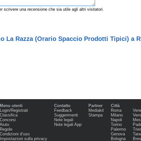
r scrivere una recensione che sia utile agli altri visitatori.
o La Razza (Orario Spaccio Prodotti Tipici) a R
Menu utenti
Contatto
Partner
Città
Login/Registrati
Feedback
Mediakit
Roma
Ven
Classifica
Suggerimenti
Stampa
Milano
Ver
Concorsi
Note legali
Napoli
Mes
Aiuto
Note legali App
Torino
Pad
Regole
Palermo
Trie
Condizioni d‘uso
Genova
Tara
Impostazioni sulla privacy
Bologna
Bres