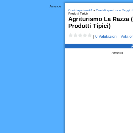
Annuncio
Oraridiapertura24
»
Orari di apertura a Reggio 
Prodotti Tipici)
Agriturismo La Razza 
Prodotti Tipici)
|
0 Valutazioni
|
Vota or
Annuncio