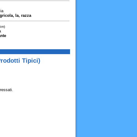
ia
ricola, la, razza
 km
)
a
ante
odotti Tipici)
ressati.