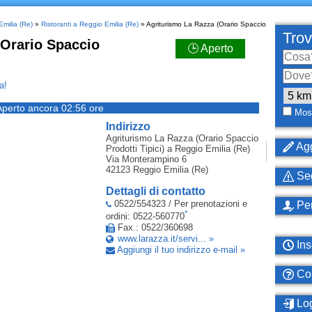
Emilia (Re)
»
Ristoranti a Reggio Emilia (Re)
» Agriturismo La Razza (Orario Spaccio
Trov
(Orario Spaccio
🕒 Aperto
a!
Aperto ancora 02:56 ore
Most
Indirizzo
Agriturismo La Razza (Orario Spaccio
Agg
Prodotti Tipici)
a Reggio Emilia (Re)
Via Monterampino 6
42123
Reggio Emilia (Re)
Seg
Dettagli di contatto
0522/554323 / Per prenotazioni e
Per
*
ordini: 0522-560770
Fax.: 0522/360698
www.larazza.it/servi... »
Ins
Aggiungi il tuo indirizzo e-mail »
Com
Log