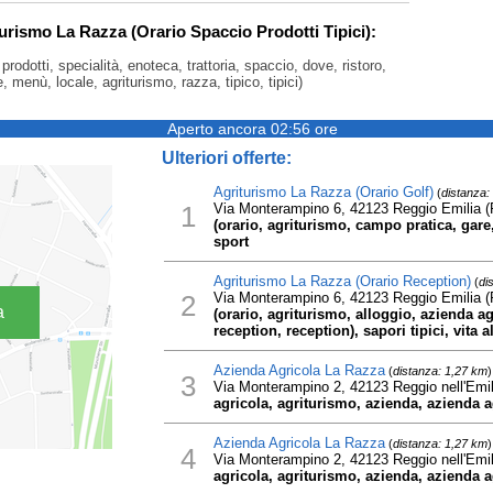
turismo La Razza (Orario Spaccio Prodotti Tipici):
, prodotti, specialità, enoteca, trattoria, spaccio, dove, ristoro,
, menù, locale, agriturismo, razza, tipico, tipici)
Aperto ancora 02:56 ore
Ulteriori offerte:
Agriturismo La Razza (Orario Golf)
(
distanza:
1
Via Monterampino 6, 42123 Reggio Emilia (
(orario, agriturismo, campo pratica, gare, g
sport
Agriturismo La Razza (Orario Reception)
(
di
2
Via Monterampino 6, 42123 Reggio Emilia (
a
(orario, agriturismo, alloggio, azienda ag
reception, reception), sapori tipici, vita a
Azienda Agricola La Razza
(
distanza: 1,27 km
)
3
Via Monterampino 2, 42123 Reggio nell'Emil
agricola, agriturismo, azienda, azienda ag
Azienda Agricola La Razza
(
distanza: 1,27 km
)
4
Via Monterampino 2, 42123 Reggio nell'Emil
agricola, agriturismo, azienda, azienda ag