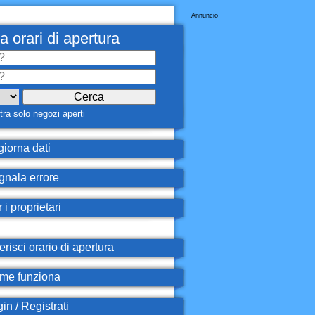
Annuncio
a orari di apertura
ra solo negozi aperti
iorna dati
nala errore
 i proprietari
erisci orario di apertura
e funziona
in / Registrati