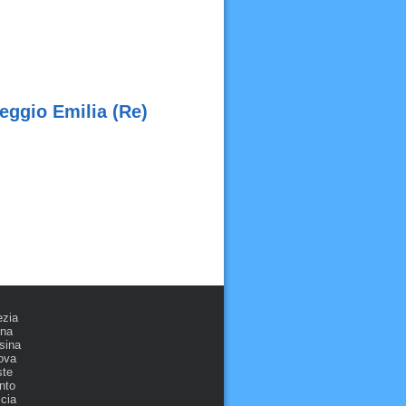
eggio Emilia (Re)
ezia
ona
sina
ova
ste
nto
cia