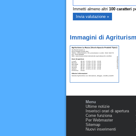
Immetti almeno altri
100
caratteri
pe
Immagini di Agriturism
Menu
Ultime notizie
Inserisci orari di apertura
Come funziona
Per Webmaster
Sitemap
Nuovi inserimenti