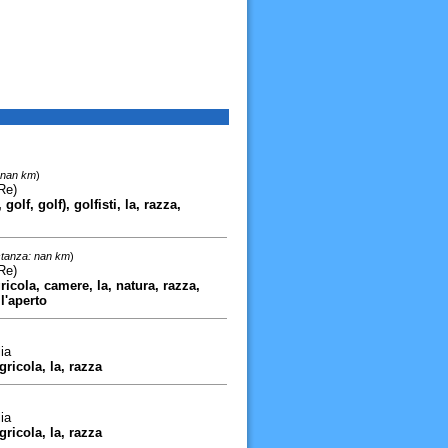
 nan km
)
Re)
olf, golf), golfisti, la, razza,
stanza: nan km
)
Re)
ricola, camere, la, natura, razza,
ll'aperto
ia
ricola, la, razza
ia
ricola, la, razza