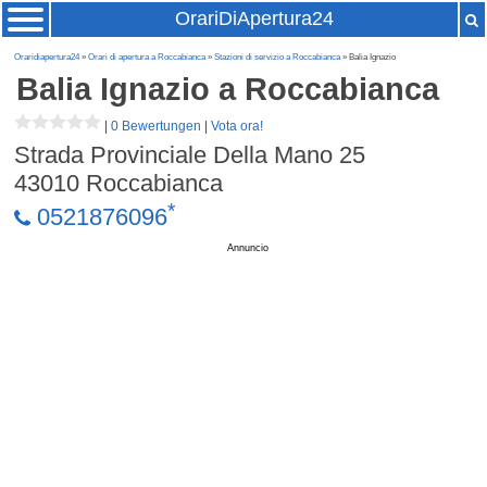
OrariDiApertura24
Oraridiapertura24
»
Orari di apertura a Roccabianca
»
Stazioni di servizio a Roccabianca
» Balia Ignazio
Balia Ignazio
a Roccabianca
|
0 Bewertungen
|
Vota ora!
Strada Provinciale Della Mano 25
43010
Roccabianca
*
0521876096
Annuncio