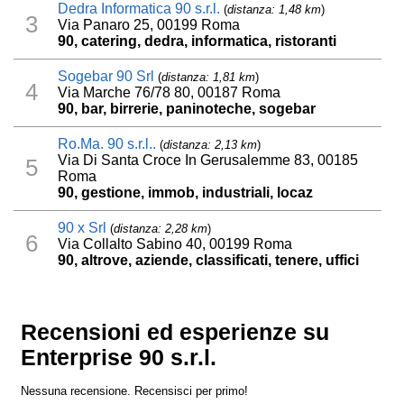
Dedra Informatica 90 s.r.l.
(
distanza: 1,48 km
)
3
Via Panaro 25, 00199 Roma
90, catering, dedra, informatica, ristoranti
Sogebar 90 Srl
(
distanza: 1,81 km
)
4
Via Marche 76/78 80, 00187 Roma
90, bar, birrerie, paninoteche, sogebar
Ro.Ma. 90 s.r.l..
(
distanza: 2,13 km
)
Via Di Santa Croce In Gerusalemme 83, 00185
5
Roma
90, gestione, immob, industriali, locaz
90 x Srl
(
distanza: 2,28 km
)
6
Via Collalto Sabino 40, 00199 Roma
90, altrove, aziende, classificati, tenere, uffici
Recensioni ed esperienze su
Enterprise 90 s.r.l.
Nessuna recensione. Recensisci per primo!