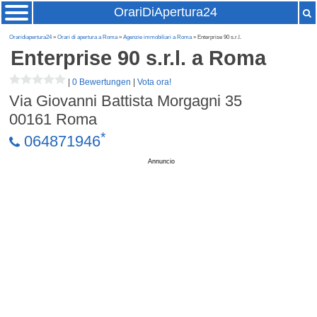
OrariDiApertura24
Oraridiapertura24
»
Orari di apertura a Roma
»
Agenzie immobiliari a Roma
» Enterprise 90 s.r.l.
Enterprise 90 s.r.l.
a Roma
|
0 Bewertungen
|
Vota ora!
Via Giovanni Battista Morgagni 35
00161
Roma
*
064871946
Annuncio