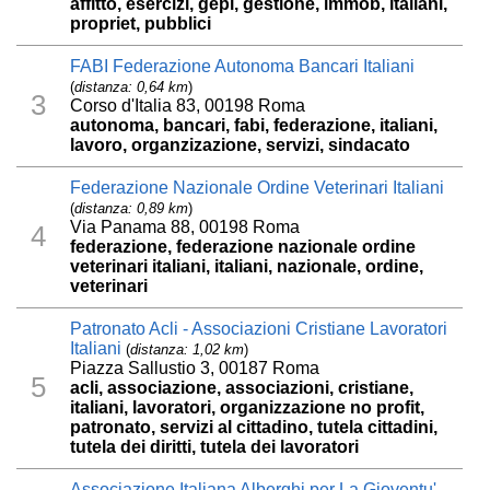
affitto, esercizi, gepi, gestione, immob, italiani,
propriet, pubblici
FABI Federazione Autonoma Bancari Italiani
(
distanza: 0,64 km
)
3
Corso d'Italia 83, 00198 Roma
autonoma, bancari, fabi, federazione, italiani,
lavoro, organzizazione, servizi, sindacato
Federazione Nazionale Ordine Veterinari Italiani
(
distanza: 0,89 km
)
Via Panama 88, 00198 Roma
4
federazione, federazione nazionale ordine
veterinari italiani, italiani, nazionale, ordine,
veterinari
Patronato Acli - Associazioni Cristiane Lavoratori
Italiani
(
distanza: 1,02 km
)
Piazza Sallustio 3, 00187 Roma
5
acli, associazione, associazioni, cristiane,
italiani, lavoratori, organizzazione no profit,
patronato, servizi al cittadino, tutela cittadini,
tutela dei diritti, tutela dei lavoratori
Associazione Italiana Alberghi per La Gioventu'