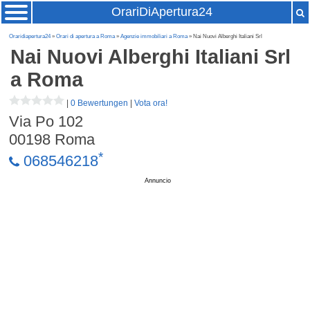
OrariDiApertura24
Oraridiapertura24
»
Orari di apertura a Roma
»
Agenzie immobiliari a Roma
» Nai Nuovi Alberghi Italiani Srl
Nai Nuovi Alberghi Italiani Srl
a Roma
|
0 Bewertungen
|
Vota ora!
Via Po 102
00198
Roma
*
068546218
Annuncio