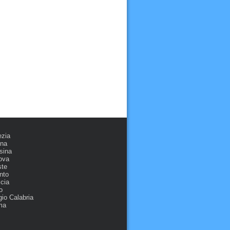
ezia
ona
sina
ova
ste
nto
cia
o
io Calabria
ma