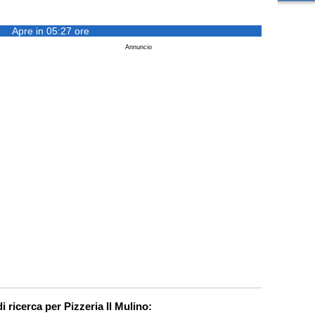
Apre in 05:27 ore
Annuncio
i ricerca per Pizzeria Il Mulino: