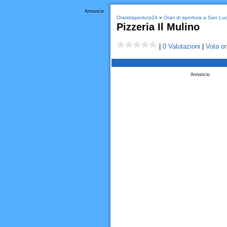
Annuncio
Oraridiapertura24
»
Orari di apertura a San Lu
Pizzeria Il Mulino
|
0 Valutazioni
|
Vota or
Annuncio