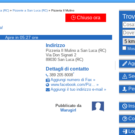
ca (RC)
»
Pizzerie a San Luca (RC)
» Pizzeria Il Mulino
Trov
🕒 Chiuso ora
a!
Apre in 05:27 ore
Indirizzo
Most
Pizzeria Il Mulino
a San Luca (RC)
Via Don Signati 2
89030
San Luca (RC)
Agg
Dettagli di contatto
*
389 205 8008
Seg
Aggiungi numero di Fax »
www.facebook.com/Piz... »
Per
Aggiungi il tuo indirizzo e-mail »
Ins
Pubblicato da
Warugirl
Com
Log