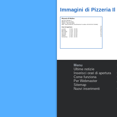
Immagini di Pizzeria I
Menu
Ultime notizie
Inserisci orari di apertura
Come funziona
Per Webmaster
Sitemap
Nuovi inserimenti