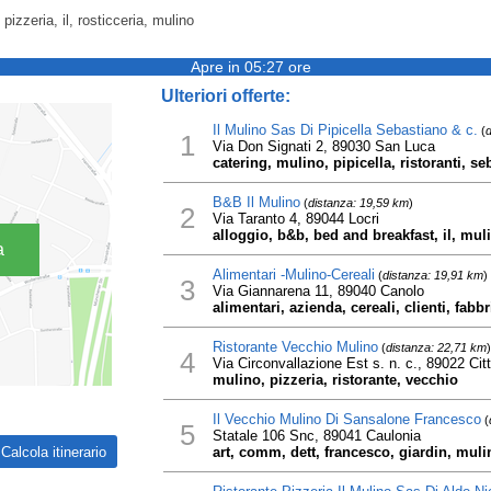
pizzeria, il, rosticceria, mulino
Apre in 05:27 ore
Ulteriori offerte:
Il Mulino Sas Di Pipicella Sebastiano & c.
(
d
1
Via Don Signati 2, 89030 San Luca
catering, mulino, pipicella, ristoranti, s
B&B Il Mulino
(
distanza: 19,59 km
)
2
Via Taranto 4, 89044 Locri
alloggio, b&b, bed and breakfast, il, mul
a
Alimentari -Mulino-Cereali
(
distanza: 19,91 km
)
3
Via Giannarena 11, 89040 Canolo
alimentari, azienda, cereali, clienti, fabb
Ristorante Vecchio Mulino
(
distanza: 22,71 km
)
4
Via Circonvallazione Est s. n. c., 89022 Cit
mulino, pizzeria, ristorante, vecchio
Il Vecchio Mulino Di Sansalone Francesco
(
5
Statale 106 Snc, 89041 Caulonia
art, comm, dett, francesco, giardin, muli