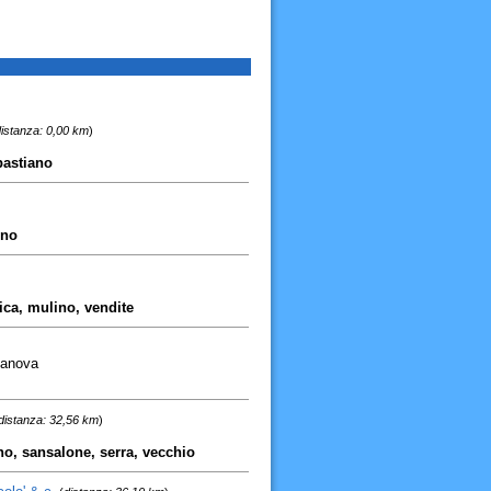
istanza: 0,00 km
)
ebastiano
ino
rica, mulino, vendite
tanova
distanza: 32,56 km
)
no, sansalone, serra, vecchio