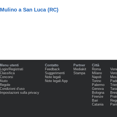
l Mulino a San Luca (RC)
Menu utenti
Contatto
Partner
Città
Login/Registrati
Feedback
Mediakit
Roma
Ven
Classifica
Suggerimenti
Stampa
Milano
Ver
Concorsi
Note legali
Napoli
Mes
Aiuto
Note legali App
Torino
Pad
Regole
Palermo
Trie
Condizioni d‘uso
Genova
Tara
Impostazioni sulla privacy
Bologna
Bres
Firenze
Prat
Bari
Regg
Catania
Par