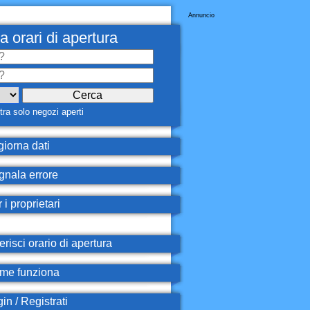
Annuncio
a orari di apertura
ra solo negozi aperti
iorna dati
nala errore
 i proprietari
erisci orario di apertura
e funziona
in / Registrati