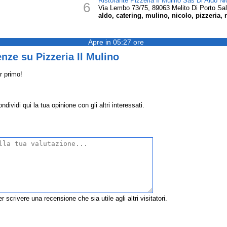
Ristorante Pizzeria Il Mulino Sas Di Aldo Nic
6
Via Lembo 73/75, 89063 Melito Di Porto Sa
aldo, catering, mulino, nicolo, pizzeria, r
Apre in 05:27 ore
nze su Pizzeria Il Mulino
r primo!
dividi qui la tua opinione con gli altri interessati.
r scrivere una recensione che sia utile agli altri visitatori.