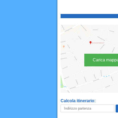
Carica mapp
Calcola itinerario: