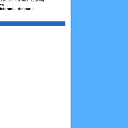
olo' & c.
(
distanza: 36,10 km
)
lvo
istorante, ristoranti