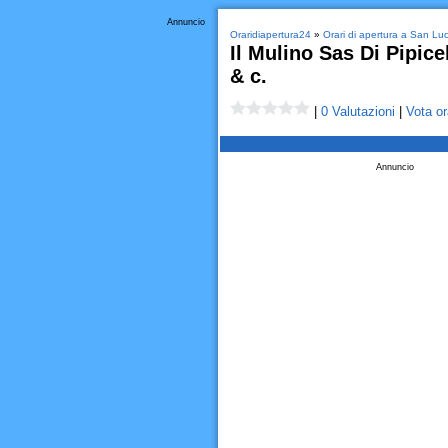
Annuncio
Oraridiapertura24
»
Orari di apertura a San Lu
Il Mulino Sas Di Pipice
& c.
|
0 Valutazioni
|
Vota or
Annuncio