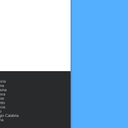
ezia
ona
sina
ova
ste
nto
cia
o
io Calabria
ma