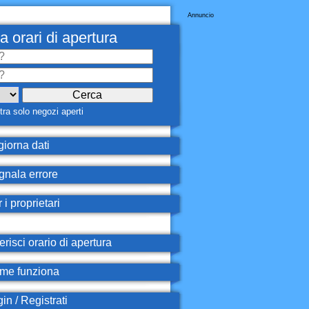
Annuncio
a orari di apertura
ra solo negozi aperti
iorna dati
nala errore
 i proprietari
erisci orario di apertura
e funziona
in / Registrati