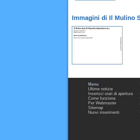
Immagini di Il Mulino 
Menu
Ultime notizie
Inserisci orari di apertura
Come funziona
Per Webmaster
Sitemap
Nuovi inserimenti