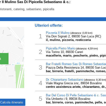
r Il Mulino Sas Di Pipicella Sebastiano & c.:
ristoranti, catering, sebastiano, pipicella
_
Ulteriori offerte:
Pizzeria Il Mulino
(
distanza: 0,00 km
)
1
Via Don Signati 2, 89030 San Luca (RC)
il, mulino, pizzeria, rosticceria
Pipicella Pietro Mario
(
distanza: 4,59 km
)
2
Via Torino 10, 89030 Careri
macellerie, mario, pescherie, pietro, pipi
a
Bar Fratelli Romeo Sas Di Romeo Sebastia
3
Piazza Della Resistenza 14, 89030 San Lu
bar, birrerie, fratelli, paninoteche, rome
Dr. Chiarantano Sebastiano
(
distanza: 9,30 km
4
Viale Magna Grecia snc, 89034 Bovalino
centro assistenza ariete, chiarantano, dr.
Bar Del Corso Di Pelle Sebastiano & c. Sas
5
Via Umberto i 9, 89034 Bovalino
bar, birrerie, corso, paninoteche, pelle, 