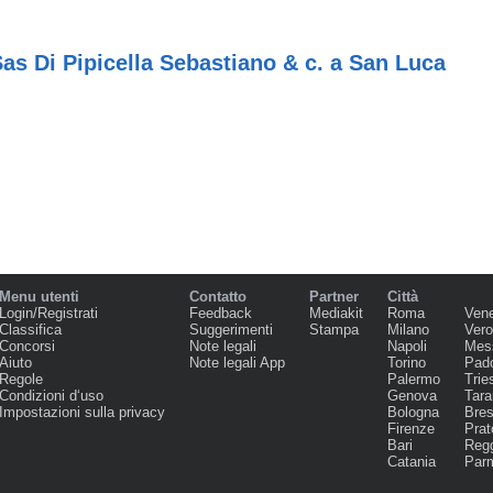
Sas Di Pipicella Sebastiano & c. a San Luca
Menu utenti
Contatto
Partner
Città
Login/Registrati
Feedback
Mediakit
Roma
Ven
Classifica
Suggerimenti
Stampa
Milano
Ver
Concorsi
Note legali
Napoli
Mes
Aiuto
Note legali App
Torino
Pad
Regole
Palermo
Trie
Condizioni d‘uso
Genova
Tara
Impostazioni sulla privacy
Bologna
Bres
Firenze
Prat
Bari
Regg
Catania
Par