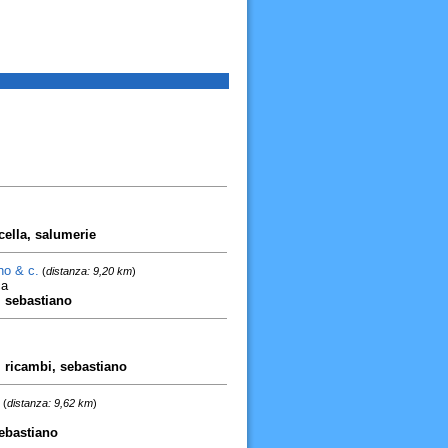
cella, salumerie
no & c.
(
distanza: 9,20 km
)
ca
o, sebastiano
)
, ricambi, sebastiano
(
distanza: 9,62 km
)
sebastiano