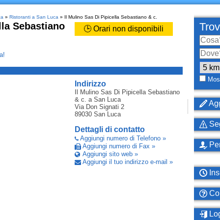
ca
»
Ristoranti a San Luca
» Il Mulino Sas Di Pipicella Sebastiano & c.
lla Sebastiano
Trov
🕒 Orari non disponibili
a!
_
Most
Indirizzo
Il Mulino Sas Di Pipicella Sebastiano
& c.
a San Luca
Agg
Via Don Signati 2
89030
San Luca
Seg
Dettagli di contatto
Aggiungi numero di Telefono »
Per
Aggiungi numero di Fax »
Aggiungi sito web »
Aggiungi il tuo indirizzo e-mail »
Ins
Com
Log