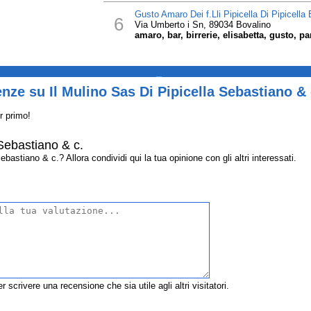
Gusto Amaro Dei f.Lli Pipicella Di Pipicella
6
Via Umberto i Sn, 89034 Bovalino
amaro, bar, birrerie, elisabetta, gusto, p
_
nze su Il Mulino Sas Di Pipicella Sebastiano & 
r primo!
 Sebastiano & c.
bastiano & c.? Allora condividi qui la tua opinione con gli altri interessati.
r scrivere una recensione che sia utile agli altri visitatori.