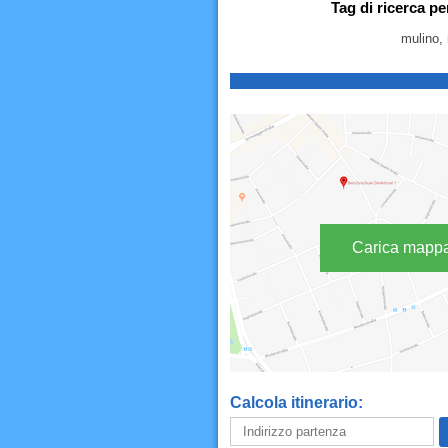
Tag di ricerca pe
mulino, 
Carica mapp
Calcola itinerario: