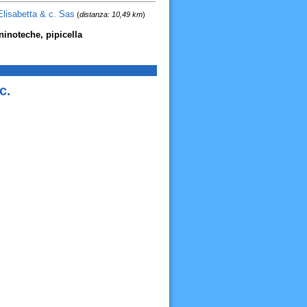
 Elisabetta & c. Sas
(
distanza: 10,49 km
)
aninoteche, pipicella
c.