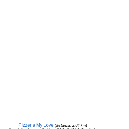
Pizzeria My Love
(
distanza: 2,84 km
)