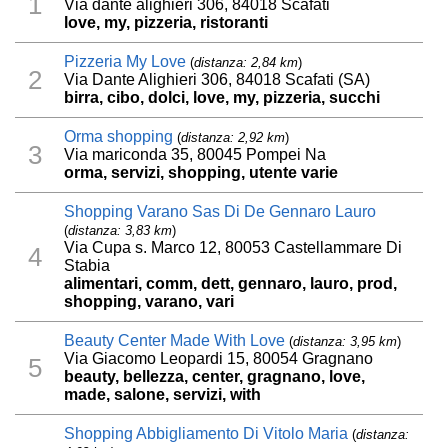
1
Via dante alighieri 306, 84018 Scafati
love, my, pizzeria, ristoranti
Pizzeria My Love
(
distanza: 2,84 km
)
2
Via Dante Alighieri 306, 84018 Scafati (SA)
birra, cibo, dolci, love, my, pizzeria, succhi
Orma shopping
(
distanza: 2,92 km
)
3
Via mariconda 35, 80045 Pompei Na
orma, servizi, shopping, utente varie
Shopping Varano Sas Di De Gennaro Lauro
(
distanza: 3,83 km
)
Via Cupa s. Marco 12, 80053 Castellammare Di
4
Stabia
alimentari, comm, dett, gennaro, lauro, prod,
shopping, varano, vari
Beauty Center Made With Love
(
distanza: 3,95 km
)
Via Giacomo Leopardi 15, 80054 Gragnano
5
beauty, bellezza, center, gragnano, love,
made, salone, servizi, with
Shopping Abbigliamento Di Vitolo Maria
(
distanza: