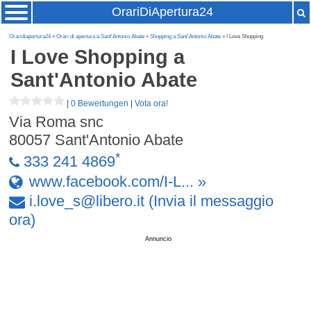
OrariDiApertura24
Oraridiapertura24
»
Orari di apertura a Sant'Antonio Abate
»
Shopping a Sant'Antonio Abate
» I Love Shopping
I Love Shopping
a
Sant'Antonio Abate
|
0 Bewertungen
|
Vota ora!
Via Roma snc
80057
Sant'Antonio Abate
*
333 241 4869
www.facebook.com/I-L... »
i
.
love
_
s
@
libero
.
it
(Invia il messaggio
ora)
Annuncio