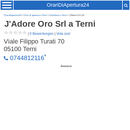
OrariDiApertura24
Oraridiapertura24
»
Orari di apertura a Terni
»
Gioiellerie a Terni
» J'Adore Oro Srl
J'Adore Oro Srl
a Terni
|
0 Bewertungen
|
Vota ora!
Viale Filippo Turati 70
05100
Terni
*
0744812116
Annuncio