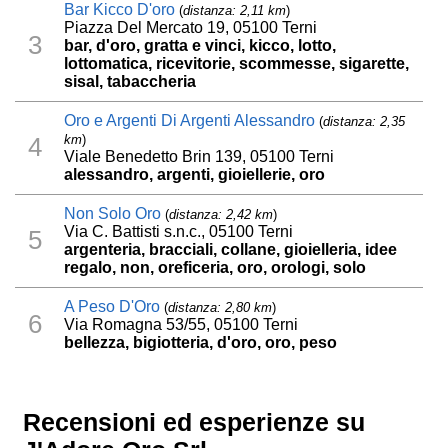
Bar Kicco D'oro
(
distanza: 2,11 km
)
Piazza Del Mercato 19, 05100 Terni
3
bar, d'oro, gratta e vinci, kicco, lotto,
lottomatica, ricevitorie, scommesse, sigarette,
sisal, tabaccheria
Oro e Argenti Di Argenti Alessandro
(
distanza: 2,35
km
)
4
Viale Benedetto Brin 139, 05100 Terni
alessandro, argenti, gioiellerie, oro
Non Solo Oro
(
distanza: 2,42 km
)
Via C. Battisti s.n.c., 05100 Terni
5
argenteria, bracciali, collane, gioielleria, idee
regalo, non, oreficeria, oro, orologi, solo
A Peso D'Oro
(
distanza: 2,80 km
)
6
Via Romagna 53/55, 05100 Terni
bellezza, bigiotteria, d'oro, oro, peso
Recensioni ed esperienze su