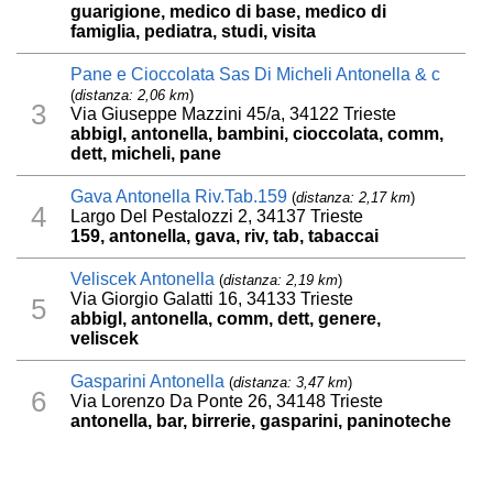
guarigione, medico di base, medico di
famiglia, pediatra, studi, visita
Pane e Cioccolata Sas Di Micheli Antonella & c
(
distanza: 2,06 km
)
3
Via Giuseppe Mazzini 45/a, 34122 Trieste
abbigl, antonella, bambini, cioccolata, comm,
dett, micheli, pane
Gava Antonella Riv.Tab.159
(
distanza: 2,17 km
)
4
Largo Del Pestalozzi 2, 34137 Trieste
159, antonella, gava, riv, tab, tabaccai
Veliscek Antonella
(
distanza: 2,19 km
)
Via Giorgio Galatti 16, 34133 Trieste
5
abbigl, antonella, comm, dett, genere,
veliscek
Gasparini Antonella
(
distanza: 3,47 km
)
6
Via Lorenzo Da Ponte 26, 34148 Trieste
antonella, bar, birrerie, gasparini, paninoteche