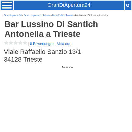
OrariDiApertura24
Oraridiapertura24
»
Orari di apertura a Trieste
»
Bar e Caffè a Trieste
» Bar Lussino Di Santich Antonella
Bar Lussino Di Santich
Antonella
a Trieste
|
0 Bewertungen
|
Vota ora!
Viale Raffaello Sanzio 13/1
34128
Trieste
Annuncio