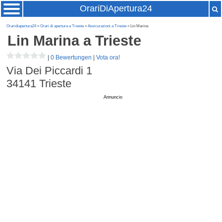
OrariDiApertura24
Oraridiapertura24
»
Orari di apertura a Trieste
»
Assicurazioni a Trieste
» Lin Marina
Lin Marina
a Trieste
|
0 Bewertungen
|
Vota ora!
Via Dei Piccardi 1
34141
Trieste
Annuncio